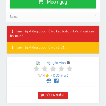
Mua ngay
Sales:
1
Item này không được hỗ trợ key hoặc mã kích hoạt sau
khi mua !
Item này không được hỗ trợ cài đặt
Nguyễn Minh
NAN
/
0 đánh giá
GỬI TIN NHẮN