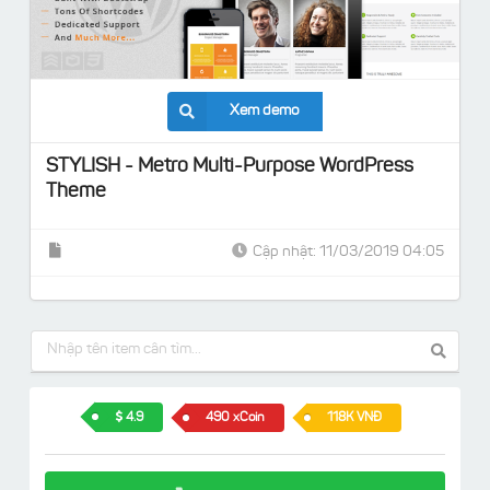
Xem demo
STYLISH - Metro Multi-Purpose WordPress
Theme
Cập nhật: 11/03/2019 04:05
4.9
490 xCoin
118K VNĐ