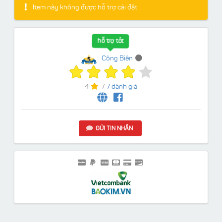
Item này không được hỗ trợ cài đặt
hỗ trợ tốt
Công Biên
4
/
7 đánh giá
GỬI TIN NHẮN