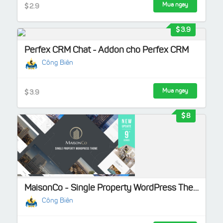
Mua ngay
2.9
3.9
Perfex CRM Chat - Addon cho Perfex CRM
Công Biên
Mua ngay
3.9
8
MaisonCo - Single Property WordPress Theme Theme bất động sản đẹp
Công Biên