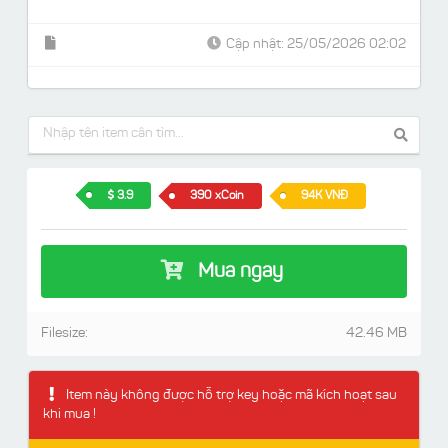
Cập nhật: 25/05/2026 02:02
3.9
390 xCoin
94K VNĐ
Mua ngay
Filesize:
42.46 MB
Item này không được hỗ trợ key hoặc mã kích hoạt sau
khi mua !