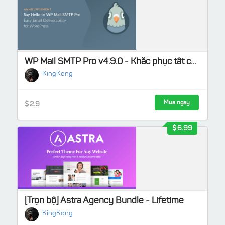
WP Mail SMTP Pro v4.9.0 - Khắc phục tất cả các vấn đề về WordPress không gửi được email
KingKong
Mua ngay
2.9
6.99
[Trọn bộ] Astra Agency Bundle - Lifetime
KingKong