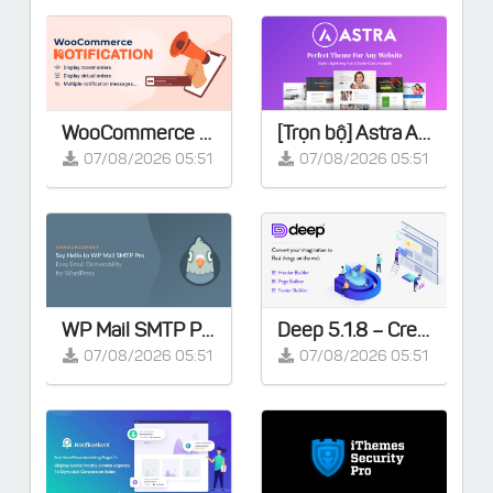
WooCommerce Notification | Boost Your Sales - Live Feed Sales - Recent Sales Popup - Upsells
[Trọn bộ] Astra Agency Bundle - Lifetime
07/08/2026 05:51
07/08/2026 05:51
WP Mail SMTP Pro v4.9.0 - Khắc phục tất cả các vấn đề về WordPress không gửi được email
Deep 5.1.8 – Creative Multi-Purpose WordPress Theme
07/08/2026 05:51
07/08/2026 05:51