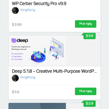
WP Cerber Security Pro v9.9
KingKong
Mua ngay
3.99
3.9
Deep 5.1.8 – Creative Multi-Purpose WordPress Theme
KingKong
Mua ngay
3.9
2.9