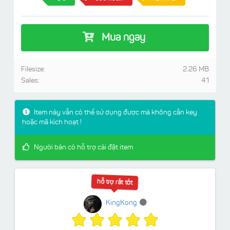
Mua ngay
Filesize:
2.26 MB
Sales:
41
Item này vẫn có thể sử dụng được mà không cần key
hoặc mã kích hoạt !
Người bán có hỗ trợ cài đặt item
hỗ trợ rất tốt
KingKong