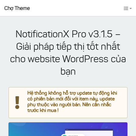
Chợ Theme
NotificationX Pro v3.1.5 –
Giải pháp tiếp thị tốt nhất
cho website WordPress của
bạn
Hệ thống không hỗ trợ update tự động khi
có phiên bản mới đối với item này, update
phụ thuộc vào người bán. Nên cân nhắc
trước khi mua !