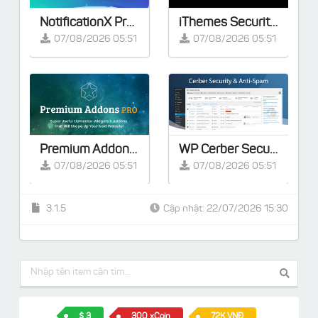
NotificationX Pro v3.1.5 – Giải pháp tiếp thị tốt nhất cho website WordPress của bạn
iThemes Security Pro v9.0.4
07/08/2026 05:51
07/08/2026 05:51
Premium Addons PRO for Elementor v2.9.57 [Activated]
WP Cerber Security Pro v9.9
07/08/2026 05:51
07/08/2026 05:51
3.1.5
Cập nhật: 22/07/2026 15:30
3
300 xCoin
72K VNĐ