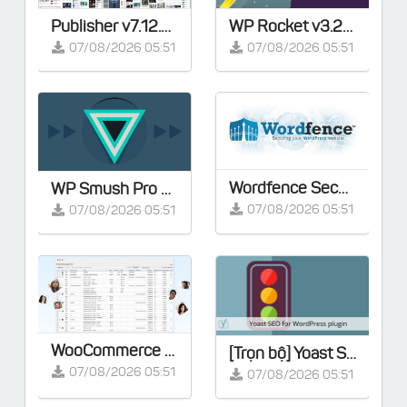
Publisher v7.12.0 – Magazine News Blog AMP – Full Demos
WP Rocket v3.23.1.1 – Cache Plugin for WordPress
07/08/2026 05:51
07/08/2026 05:51
Wordfence Security Premium v8.2.2 - [Activated]
WP Smush Pro v4.3.0 – [Activated]
07/08/2026 05:51
07/08/2026 05:51
WooCommerce Smart Manager Pro v8.95.0
[Trọn bộ] Yoast SEO Premium v28.2 - Full Extensions
07/08/2026 05:51
07/08/2026 05:51