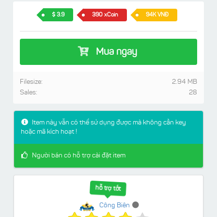
3.9
390 xCoin
94K VNĐ
Mua ngay
Filesize:
2.94 MB
Sales:
28
Item này vẫn có thể sử dụng được mà không cần key
hoặc mã kích hoạt !
Người bán có hỗ trợ cài đặt item
hỗ trợ tốt
Công Biên