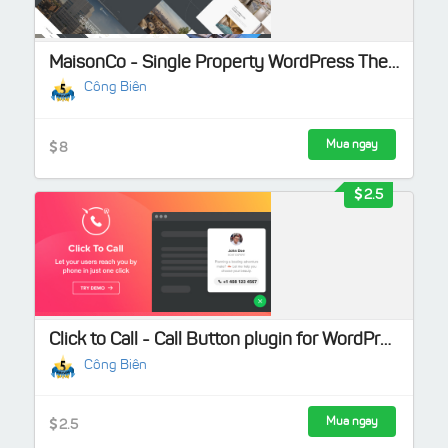
MaisonCo - Single Property WordPress Theme Theme bất động sản đẹp
Công Biên
Mua ngay
8
2.5
Click to Call - Call Button plugin for WordPress
Công Biên
Mua ngay
2.5