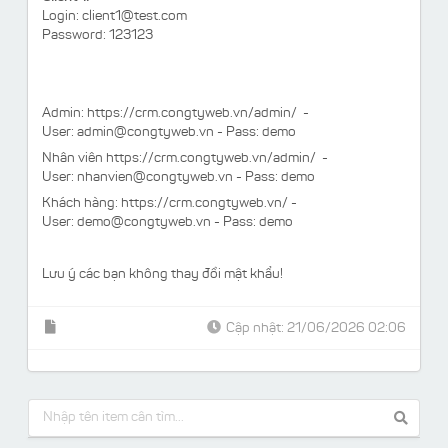
Login:
client1@test.com
Password: 123123
Admin: https://crm.congtyweb.vn/admin/ -
User:
admin@congtyweb.vn
- Pass: demo
Nhân viên https://crm.congtyweb.vn/admin/ -
User:
nhanvien@congtyweb.vn
- Pass: demo
Khách hàng: https://crm.congtyweb.vn/ -
User:
demo@congtyweb.vn
- Pass: demo
Lưu ý các bạn không thay đổi mật khẩu!
Cập nhật: 21/06/2026 02:06