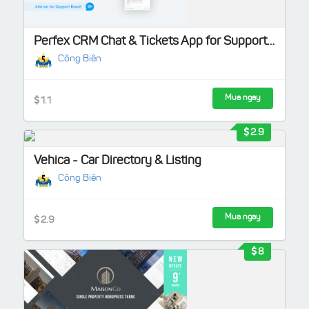
Perfex CRM Chat & Tickets App for Support Board
Công Biên
Mua ngay
1.1
2.9
Vehica - Car Directory & Listing
Công Biên
Mua ngay
2.9
8