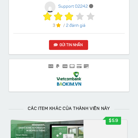
Support 02242
3
/
2 đánh giá
GỬI TIN NHẮN
CÁC ITEM KHÁC CỦA THÀNH VIÊN NÀY
5.9