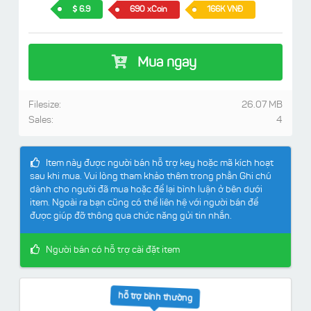
6.9
690 xCoin
166K VNĐ
Mua ngay
Filesize:
26.07 MB
Sales:
4
Item này được người bán hỗ trợ key hoặc mã kích hoạt
sau khi mua. Vui lòng tham khảo thêm trong phần Ghi chú
dành cho người đã mua hoặc để lại bình luận ở bên dưới
item. Ngoài ra bạn cũng có thể liên hệ với người bán để
được giúp đỡ thông qua chức năng gửi tin nhắn.
Người bán có hỗ trợ cài đặt item
hỗ trợ bình thường