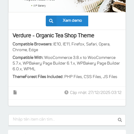
Xem demo
Verdure - Organic Tea Shop Theme
Compatible Browsers:
IE10, IE11, Firefox, Safari, Opera,
Chrome, Edge
Compatible With:
WooCommerce 3.8.x to WooCommerce
5.7.x, WPBakery Page Builder 6.1.x, WPBakery Page Builder
6.0.x, WPML
ThemeForest Files Included:
PHP Files, CSS Files, JS Files
Cập nhật: 27/12/2025 03:12