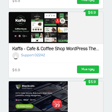
Mua ngay
6.9
6.9
Kaffa - Cafe & Coffee Shop WordPress Theme + RTL
Support 02242
Mua ngay
6.9
5.9