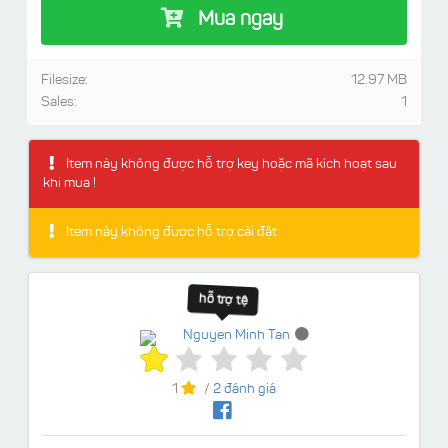
Mua ngay
Filesize:
12.97 MB
Sales:
1
Item này không được hỗ trợ key hoặc mã kích hoạt sau
khi mua !
Item này không được hỗ trợ cài đặt
hỗ trợ tệ
Nguyen Minh Tan
1
/
2 đánh giá