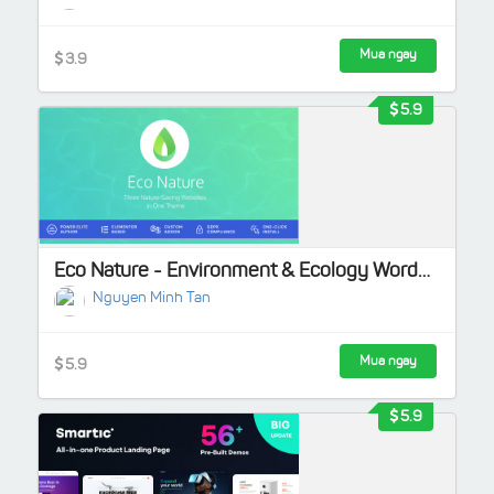
Mua ngay
3.9
5.9
Eco Nature - Environment & Ecology WordPress Theme
Nguyen Minh Tan
Mua ngay
5.9
5.9