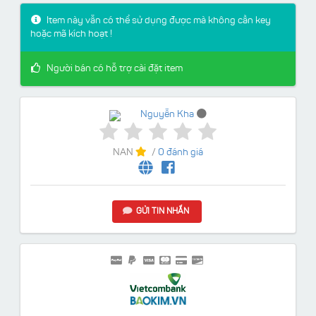
Item này vẫn có thể sử dụng được mà không cần key
hoặc mã kích hoạt !
Người bán có hỗ trợ cài đặt item
Nguyễn Kha
NAN
/
0 đánh giá
GỬI TIN NHẮN