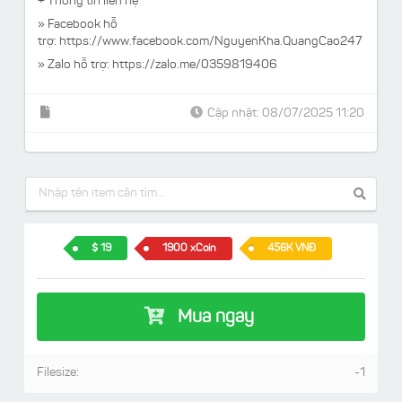
+ Thông tin liên hệ
» Facebook hỗ
trợ:
https://www.facebook.com/NguyenKha.QuangCao247
» Zalo hỗ trợ: https://zalo.me/0359819406
Cập nhật: 08/07/2025 11:20
19
1900 xCoin
456K VNĐ
Mua ngay
Filesize:
-1