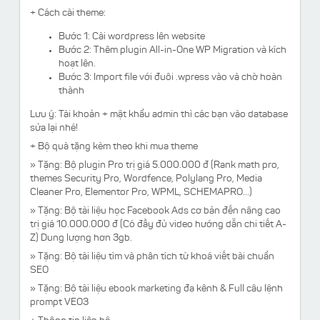
+ Cách cài theme:
Bước 1: Cài wordpress lên website
Bước 2: Thêm plugin
All-in-One WP Migration và kích
hoạt lên.
Bước 3: Import file với đuôi .wpress vào và chờ hoàn
thành
Lưu ý:
Tài khoản + mật khẩu admin thì các bạn vào database
sửa lại nhé!
+ Bộ quà tặng kèm theo khi mua theme
»
Tặng:
Bộ plugin Pro trị giá 5.000.000 đ (Rank math pro,
themes Security Pro, Wordfence, Polylang Pro, Media
Cleaner Pro, Elementor Pro, WPML, SCHEMAPRO...)
»
Tặng:
Bộ tài liệu học Facebook Ads cơ bản đến nâng cao
trị giá 10.000.000 đ (Có đầy đủ video hướng dẫn chi tiết A-
Z) Dung lượng hơn 3gb.
» Tặng: Bộ tài liệu tìm và phân tích từ khoá viết bài chuẩn
SEO
» Tặng: Bộ tài liệu ebook marketing đa kênh & Full câu lệnh
prompt VEO3