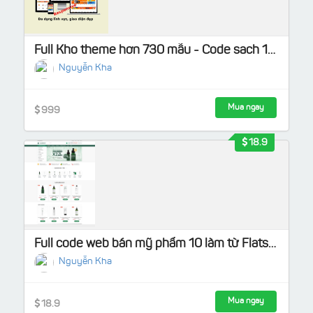
Full Kho theme hơn 730 mẫu - Code sach 100%, Tặng kho Plugin Pro
Nguyễn Kha
Mua ngay
999
18.9
Full code web bán mỹ phẩm 10 làm từ Flatsome Load nhanh, chuẩn SEO
Nguyễn Kha
Mua ngay
18.9