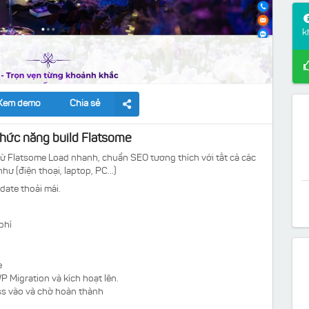
k
Xem demo
Chia sẻ
hức năng build Flatsome
ừ Flatsome Load nhanh, chuẩn SEO tương thích với tất cả các
hư (điện thoại, laptop, PC...)
date thoải mái.
phí
e
P Migration và kích hoạt lên.
ess vào và chờ hoàn thành