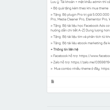
Lưu ý:
Tài khoản + mật khẩu admin thì cá
+ Bộ quà tặng kèm theo khi mua theme
»
Tặng:
Bộ plugin Pro trị giá 5.000.000
Pro, Media Cleaner Pro, Elementor Pro
»
Tặng:
Bộ tài liệu học Facebook Ads cơ
hướng dẫn chi tiết A-Z) Dung lượng hơn
» Tặng: Bộ tài liệu tìm và phân tích từ
» Tặng: Bộ tài liệu ebook marketing đ
+ Thông tin liên hệ
» Facebook hỗ trợ:
https://www.faceb
» Zalo hỗ trợ: https://zalo.me/035981
» Mua combo nhiều theme ở đây:
https