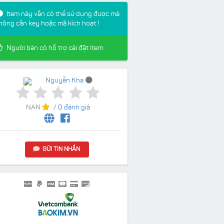
Item này vẫn có thể sử dụng được mà
hông cần key hoặc mã kích hoạt !
Người bán có hỗ trợ cài đặt item
Nguyễn Kha
NAN
/
0 đánh giá
GỬI TIN NHẮN