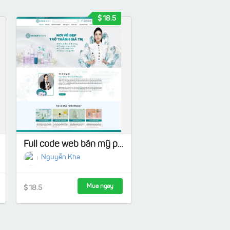
18.5
Full code web bán mỹ phẩm 02 làm từ Flatsome
Nguyễn Kha
Mua ngay
18.5