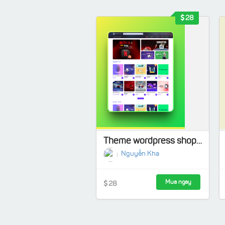
28
Theme wordpress shop bán tài khoản
Nguyễn Kha
Mua ngay
28