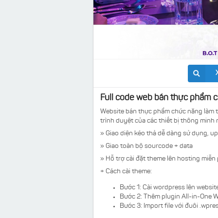
Full code web bán thực phẩm c
Website bán thực phẩm chức năng làm t
trình duyệt của các thiết bị thông minh n
» Giao diện kéo thả dễ dàng sử dụng, up
» Giao toàn bộ sourcode + data
» Hỗ trợ cài đặt theme lên hosting miễn 
+ Cách cài theme:
Bước 1: Cài wordpress lên websit
Bước 2: Thêm plugin
All-in-One W
Bước 3: Import file với đuôi .wpr