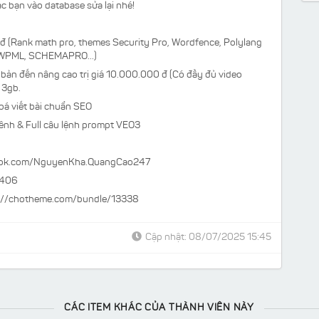
c bạn vào database sửa lại nhé!
 đ (Rank math pro, themes Security Pro, Wordfence, Polylang
, WPML, SCHEMAPRO...)
 bản đến nâng cao trị giá 10.000.000 đ (Có đầy đủ video
 3gb.
 khoá viết bài chuẩn SEO
a kênh & Full câu lệnh prompt VEO3
ook.com/NguyenKha.QuangCao247
9406
://chotheme.com/bundle/13338
Cập nhật: 08/07/2025 15:45
CÁC ITEM KHÁC CỦA THÀNH VIÊN NÀY