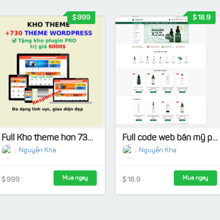
999
18.9
Full Kho theme hơn 730 mẫu - Code sach 100%, Tặng kho Plugin Pro
Full code web bán mỹ phẩm 10 làm từ Flatsome Load nhanh, chuẩn SEO
Nguyễn Kha
Nguyễn Kha
Mua ngay
Mua ngay
999
18.9