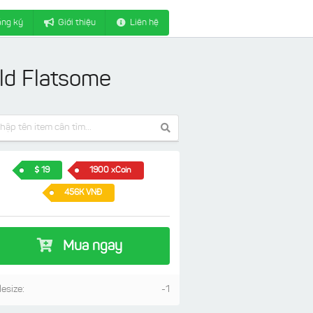
ng ký
Giới thiệu
Liên hệ
ld Flatsome
19
1900 xCoin
456K VNĐ
Mua ngay
lesize:
-1