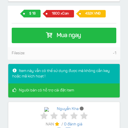
18
1800 xCoin
432K VNĐ
Mua ngay
Filesize:
-1
Item này vẫn có thể sử dụng được mà không cần key
hoặc mã kích hoạt !
Người bán có hỗ trợ cài đặt item
Nguyễn Kha
NAN
/
0 đánh giá