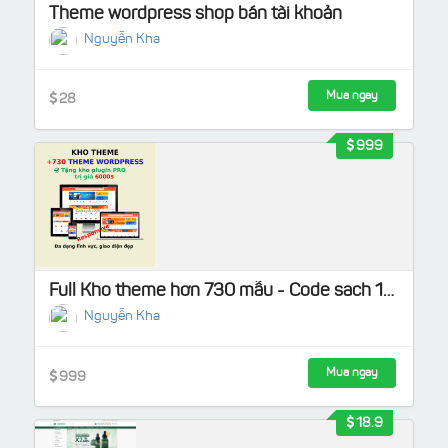
Theme wordpress shop bán tài khoản
Nguyễn Kha
Mua ngay
28
999
Full Kho theme hơn 730 mẫu - Code sach 100%, Tặng kho Plugin Pro
Nguyễn Kha
Mua ngay
999
18.9