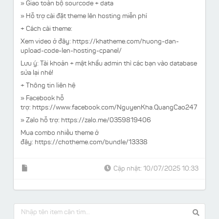
» Giao toàn bộ sourcode + data
» Hỗ trợ cài đặt theme lên hosting miễn phí
+ Cách cài theme:
Xem video ở đây: https://khatheme.com/huong-dan-
upload-code-len-hosting-cpanel/
Lưu ý:
Tài khoản + mật khẩu admin thì các bạn vào database
sửa lại nhé!
+ Thông tin liên hệ
» Facebook hỗ
trợ:
https://www.facebook.com/NguyenKha.QuangCao247
» Zalo hỗ trợ: https://zalo.me/0359819406
Mua combo nhiều theme ở
đây:
https://chotheme.com/bundle/13338
Cập nhật: 10/07/2025 10:33