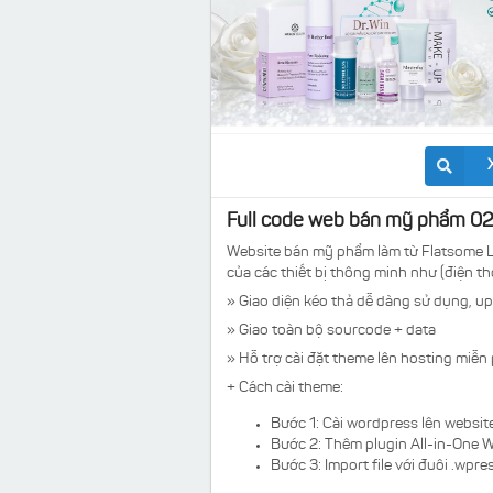
Full code web bán mỹ phẩm 02
Website bán mỹ phẩm làm từ Flatsome Lo
của các thiết bị thông minh như (điện tho
» Giao diện kéo thả dễ dàng sử dụng, up
» Giao toàn bộ sourcode + data
» Hỗ trợ cài đặt theme lên hosting miễn 
+ Cách cài theme:
Bước 1: Cài wordpress lên websit
Bước 2: Thêm plugin
All-in-One W
Bước 3: Import file với đuôi .wpr