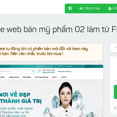
Đăng nhập
Đă
de web bán mỹ phẩm 02 làm từ 
e tự động khi có phiên bản mới đối với item này,
 bán. Nên cân nhắc trước khi mua !
Fi