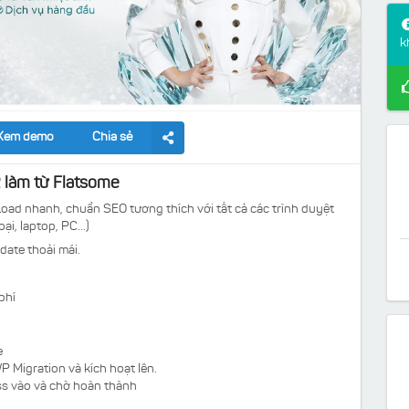
k
Xem demo
Chia sẻ
 làm từ Flatsome
ad nhanh, chuẩn SEO tương thích với tất cả các trình duyệt
ại, laptop, PC...)
date thoải mái.
phí
e
P Migration và kích hoạt lên.
ess vào và chờ hoàn thành