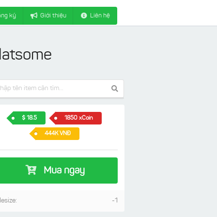
ng ký
Giới thiệu
Liên hệ
Flatsome
18.5
1850 xCoin
444K VNĐ
Mua ngay
lesize:
-1