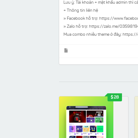
Lưu ý:
Tài khoản + mật khẩu admin thì cá
+ Thông tin liên hệ
» Facebook hỗ trợ:
https://www.faceb
» Zalo hỗ trợ: https://zalo.me/035981
Mua combo nhiều theme ở đây:
https:/
28