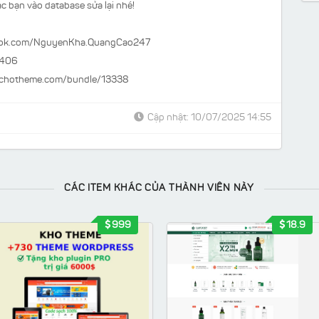
c bạn vào database sửa lại nhé!
ook.com/NguyenKha.QuangCao247
9406
/chotheme.com/bundle/13338
Cập nhật: 10/07/2025 14:55
CÁC ITEM KHÁC CỦA THÀNH VIÊN NÀY
999
18.9