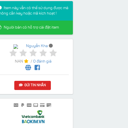
Item này vẫn có thể sử dụng được mà
hông cần key hoặc mã kích hoạt !
Người bán có hỗ trợ cài đặt item
Nguyễn Kha
NAN
/
0 đánh giá
GỬI TIN NHẮN