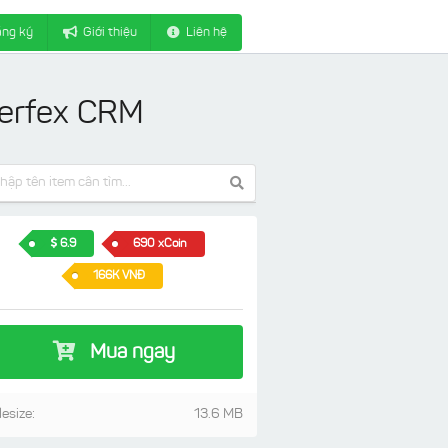
ng ký
Giới thiệu
Liên hệ
Perfex CRM
6.9
690 xCoin
166K VNĐ
Mua ngay
lesize:
13.6 MB