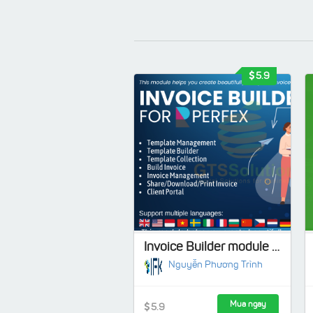
5.9
Invoice Builder module for Perfex CRM
Nguyễn Phương Trình
Mua ngay
5.9