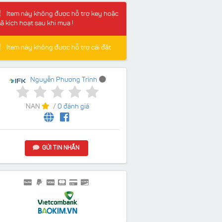
Item này không được hỗ trợ key hoặc
ã kích hoạt sau khi mua !
Item này không được hỗ trợ cài đặt
Nguyễn Phương Trình
NAN
/
0 đánh giá
GỬI TIN NHẮN