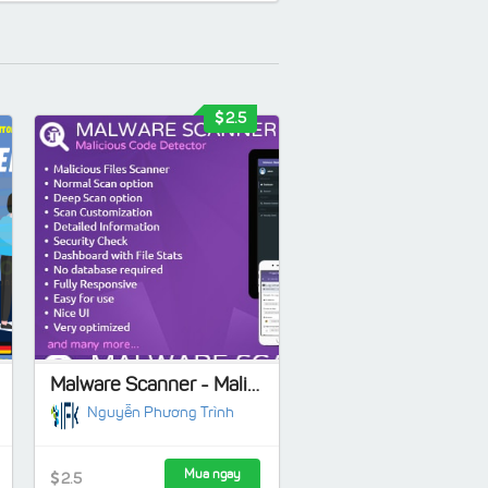
2.5
Malware Scanner - Malicious Code Detector
Nguyễn Phương Trình
Mua ngay
2.5