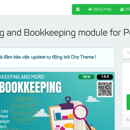
Đăng nhập
Đă
g and Bookkeeping module for 
à đảm bảo việc update tự động bởi Chợ Theme !
Fi