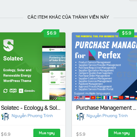
CÁC ITEM KHÁC CỦA THÀNH VIÊN NÀY
6.9
5.9
Solatec - Ecology & Solar Energy WordPress Theme
Purchase Management module for Perfex CRM
Nguyễn Phương Trình
Nguyễn Phương Trình
Mua ngay
Mua ngay
6.9
5.9