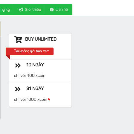
ng ký
Giới thiệu
Liên hệ
BUY UNLIMITED
Tải không giới hạn item
10 NGÀY
chỉ với 400 xcoin
31 NGÀY
chỉ với 1000 xcoin