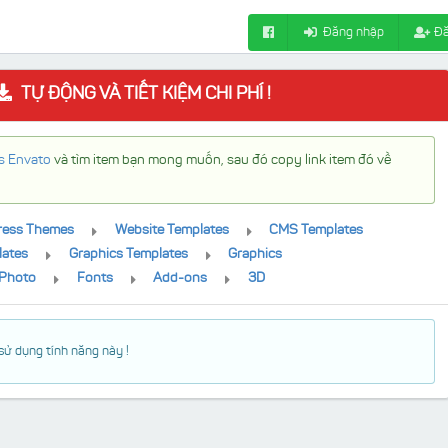
Đăng nhập
Đă
TỰ ĐỘNG VÀ TIẾT KIỆM CHI PHÍ !
s Envato
và tìm item bạn mong muốn, sau đó copy link item đó về
ress Themes
Website Templates
CMS Templates
lates
Graphics Templates
Graphics
Photo
Fonts
Add-ons
3D
sử dụng tính năng này !