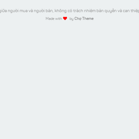
iữa người mua và người bán, không có trách nhiệm bản quyền và can thiệ
Made with
by
Chợ Theme