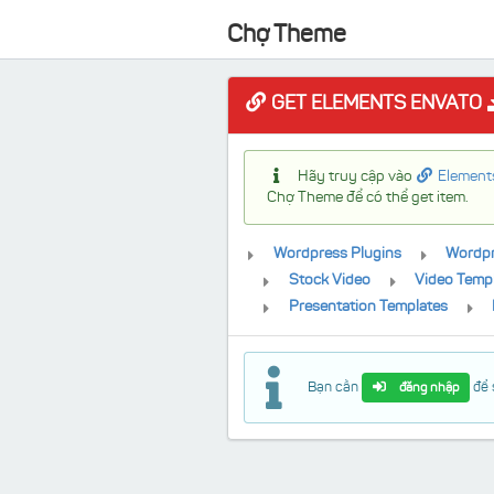
Chợ Theme
GET ELEMENTS ENVATO
Hãy truy cập vào
Element
Chợ Theme để có thể get item.
Wordpress Plugins
Wordp
Stock Video
Video Temp
Presentation Templates
Bạn cần
để 
đăng nhập