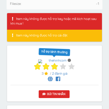
Filesize:
-1
Item này không được hỗ trợ key hoặc mã kích hoạt sau
khi mua !
Item này không được hỗ trợ cài đặt
hỗ trợ bình thường
thehinhcom
3
/
2 đánh giá
GỬI TIN NHẮN