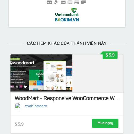
CÁC ITEM KHÁC CỦA THÀNH VIÊN NÀY
5.9
WoodMart - Responsive WooCommerce WordPress Theme
thehinhcom
Mua ngay
5.9