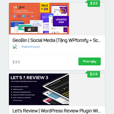
3.5
GeoBin | Social Media (Tặng WPfomify + Schema Pro + Elementor Pro + Element Pack Pro + Yoast Premium)
thehinhcom
Mua ngay
3.5
2.9
Let's Review | WordPress Review Plugin With Affiliate Options (Tặng Social Locker for Wordpress + Yoast SEO Premium + Elite Video Player)