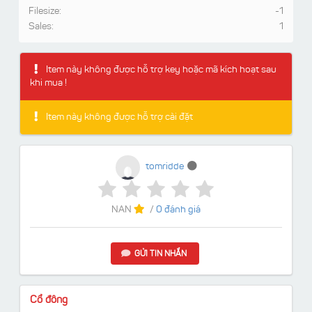
Filesize:
-1
Sales:
1
Item này không được hỗ trợ key hoặc mã kích hoạt sau
khi mua !
Item này không được hỗ trợ cài đặt
tomridde
NAN
/
0 đánh giá
GỬI TIN NHẮN
Cổ đông