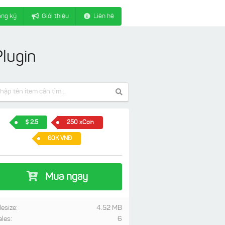
ng ký
Giới thiệu
Liên hệ
lugin
2.5
250 xCoin
60K VNĐ
Mua ngay
lesize:
4.52 MB
ales:
6