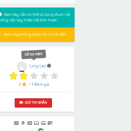
Item này vẫn có thể sử dụng được mà
hông cần key hoặc mã kích hoạt !
Item này không được hỗ trợ cài đặt
hỗ trợ kém
Long Leo
2
/
1 đánh giá
GỬI TIN NHẮN