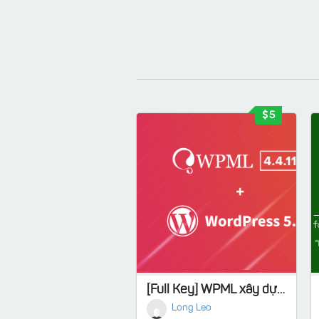
5
[Full Key] WPML xây dựng webiste đa ngôn ngữ
Long Leo