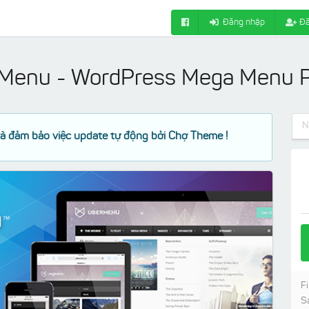
Đăng nhập
Đă
Menu - WordPress Mega Menu P
à đảm bảo việc update tự động bởi Chợ Theme !
Fi
S