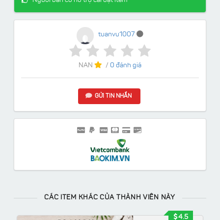
Người bán có hỗ trợ cài đặt item
tuanvu1007
NAN
/
0 đánh giá
GỬI TIN NHẮN
CÁC ITEM KHÁC CỦA THÀNH VIÊN NÀY
4.5