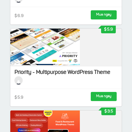
Mua ngay
6.9
5.9
Priority - Multipurpose WordPress Theme
Mua ngay
5.9
3.5