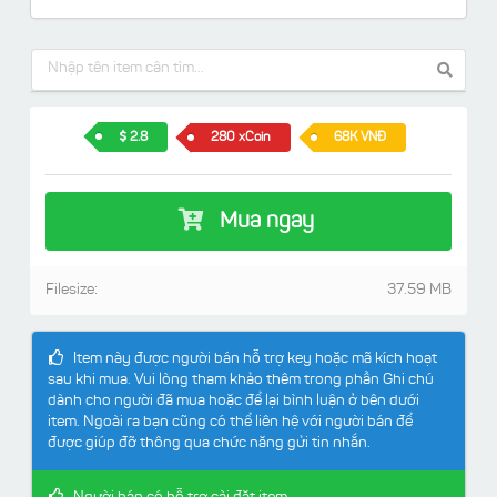
2.8
280 xCoin
68K VNĐ
Mua ngay
Filesize:
37.59 MB
Item này được người bán hỗ trợ key hoặc mã kích hoạt
sau khi mua. Vui lòng tham khảo thêm trong phần Ghi chú
dành cho người đã mua hoặc để lại bình luận ở bên dưới
item. Ngoài ra bạn cũng có thể liên hệ với người bán để
được giúp đỡ thông qua chức năng gửi tin nhắn.