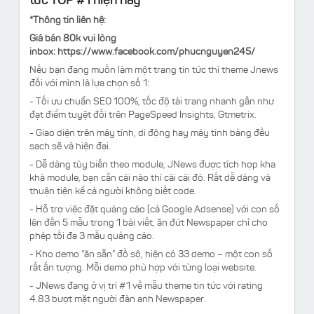
tức TOP #1 hiện nay
*Thông tin liên hệ:
Giá bán 80k vui lòng
inbox:
https://www.facebook.com/phucnguyen245/
Nếu bạn đang muốn làm một trang tin tức thì theme Jnews
đối với mình là lựa chọn số 1:
- Tối ưu chuẩn SEO 100%, tốc độ tải trang nhanh gần như
đạt điểm tuyệt đối trên PageSpeed Insights, Gtmetrix.
- Giao diện trên máy tính, di động hay máy tính bảng đều
sạch sẽ và hiện đại.
- Dễ dàng tùy biến theo module, JNews được tích hợp kha
khá module, bạn cần cái nào thì cài cái đó. Rất dễ dàng và
thuận tiện kể cả người không biết code.
- Hỗ trợ việc đặt quảng cáo (cả Google Adsense) với con số
lên đến 5 mẫu trong 1 bài viết, ăn đứt Newspaper chỉ cho
phép tối đa 3 mẫu quảng cáo.
- Kho demo “ăn sẵn” đồ sộ, hiện có 33 demo – một con số
rất ấn tượng. Mỗi demo phù hợp với từng loại website.
- JNews đang ở vị trí #1 về mẫu theme tin tức với rating
4.83 bượt mặt người đàn anh Newspaper.