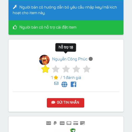
Người bán có hướng dẫn bỏ yêu cầu nhập key/mã kích
hoạt cho item này.
Người bán có hỗ trợ cài đặt item
hỗ trợ tệ
Nguyễn Công Phúc
1
/
1 đánh giá
GỬI TIN NHẮN