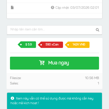
Cập nhật: 03/07/2026 02:01
5.9
590 xCoin
142K VNĐ
Mua ngay
Filesize:
10.56 MB
Sales:
1
Item này vẫn có thể sử dụng được mà không cần key
hoặc mã kích hoạt !