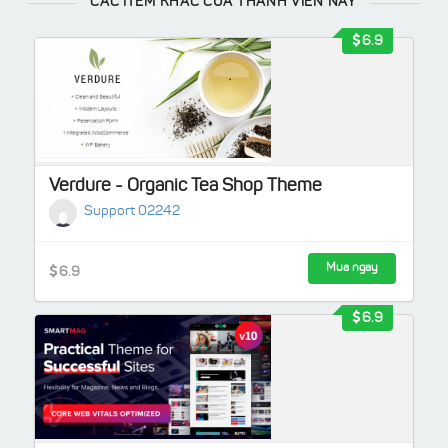
CÁC ITEM KHÁC CỦA THÀNH VIÊN NÀY
6.9
Verdure - Organic Tea Shop Theme
Support 02242
Mua ngay
6.9
6.9