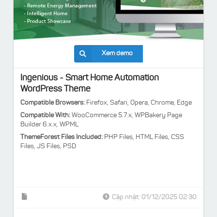
Xem demo
Ingenious - Smart Home Automation
WordPress Theme
Compatible Browsers:
Firefox, Safari, Opera, Chrome, Edge
Compatible With:
WooCommerce 5.7.x, WPBakery Page
Builder 6.x.x, WPML
ThemeForest Files Included:
PHP Files, HTML Files, CSS
Files, JS Files, PSD
Cập nhật: 01/12/2025 02:30