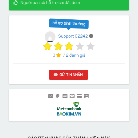
Người bán có hỗ trợ cài đặt item
hỗ trợ bình thường
Support 02242
3
/
2 đánh giá
GỬI TIN NHẮN