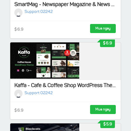
SmartMag - Newspaper Magazine & News WordPress
Support 02242
Mua ngay
6.9
6.9
Kaffa - Cafe & Coffee Shop WordPress Theme + RTL
Support 02242
Mua ngay
6.9
5.9