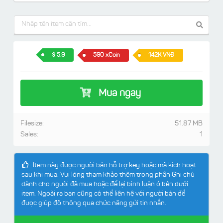
5.9
590 xCoin
142K VNĐ
Mua ngay
Filesize:
51.87 MB
Sales:
1
Item này được người bán hỗ trợ key hoặc mã kích hoạt
sau khi mua. Vui lòng tham khảo thêm trong phần Ghi chú
dành cho người đã mua hoặc để lại bình luận ở bên dưới
item. Ngoài ra bạn cũng có thể liên hệ với người bán để
được giúp đỡ thông qua chức năng gửi tin nhắn.