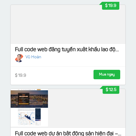
19.9
Full code web đăng tuyển xuất khẩu lao động chuẩn SEO & tốc độ cao
Vũ Hoàn
Mua ngay
19.9
12.5
Full code web dự án bất động sản hiện đại – Dành cho Marketer & Dev