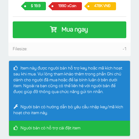
19.9
1990 xCoin
478K VNĐ
Mua ngay
Filesize:
-1
Item này được người bán hỗ trợ key hoặc mã kích hoạt
sau khi mua. Vui lòng tham khảo thêm trong phần Ghi chú
dành cho người đã mua hoặc để lại bình luận ở bên dưới
item. Ngoài ra bạn cũng có thể liên hệ với người bán để
được giúp đỡ thông qua chức năng gửi tin nhắn.
Người bán có hướng dẫn bỏ yêu cầu nhập key/mã kích
hoạt cho item này.
Người bán có hỗ trợ cài đặt item