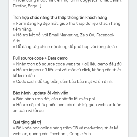
» Hoạt động mượt mà trên mọi trình duyệt (Chrome, Safari,
Firefox, Edge...).
Tích hợp chức năng thu thập thông tin khách hàng
» Form đăng ký đẹp mắt, giúp thu thập dữ liệu khách hàng
tiềm năng.
» Hỗ trợ kết nối với Email Marketing, Zalo OA, Facebook
Ads...
» Dễ dàng tùy chỉnh nội dung để phù hợp với từng dự án.
Full source code + Data demo
» Nhận trọn bộ source code website + dữ liệu demo đầy đủ.
» Hỗ trợ import dữ liệu chỉ với một cú click, không cần thiết
kế lại từ đầu.
» Code sạch, dễ tùy biến, đảm bảo bảo mật và ổn định.
Bảo hành, update lỗi vĩnh viễn
» Bảo hành trọn đời, cập nhật fix lỗi miễn phí.
» Hỗ trợ cập nhật phiên bản mới định kỳ, giúp website luôn
an toàn và tối ưu.
Quà tặng giá trị
» Bộ khóa học online hàng trăm GB về marketing, thiết kế
website, quảng cáo Facebook, Google Ads...