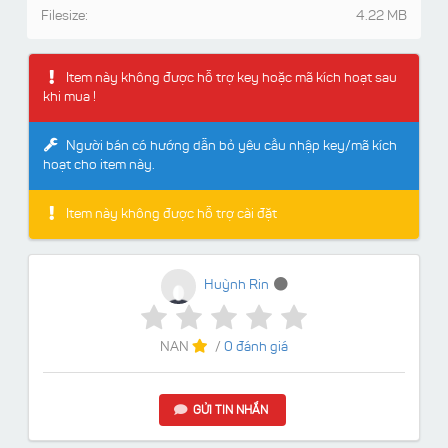
Filesize:
4.22 MB
Item này không được hỗ trợ key hoặc mã kích hoạt sau
khi mua !
Người bán có hướng dẫn bỏ yêu cầu nhập key/mã kích
hoạt cho item này.
Item này không được hỗ trợ cài đặt
Huỳnh Rin
NAN
/
0 đánh giá
GỬI TIN NHẮN