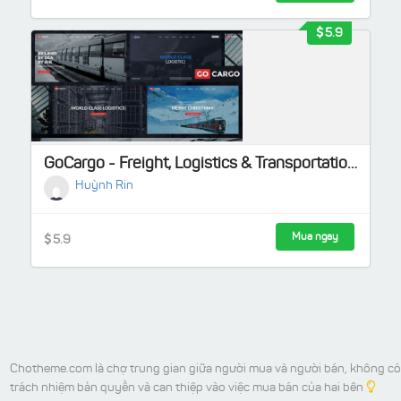
5.9
GoCargo - Freight, Logistics & Transportation WordPress Theme
Huỳnh Rin
Mua ngay
5.9
Chotheme.com là chợ trung gian giữa người mua và người bán, không có
trách nhiệm bản quyền và can thiệp vào việc mua bán của hai bên