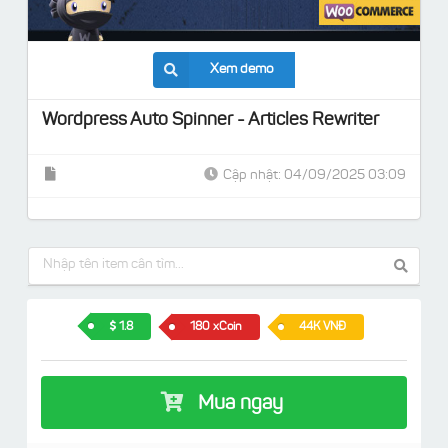
Xem demo
Wordpress Auto Spinner - Articles Rewriter
Cập nhật: 04/09/2025 03:09
1.8
180 xCoin
44K VNĐ
Mua ngay