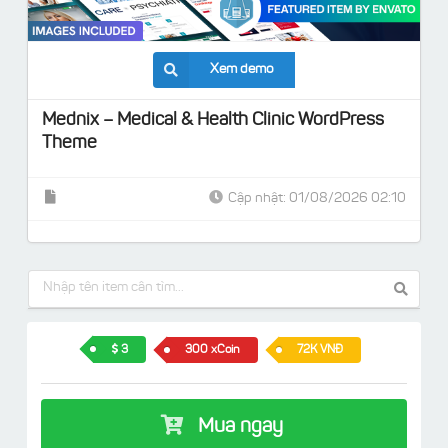
Xem demo
Mednix – Medical & Health Clinic WordPress
Theme
Cập nhật: 01/08/2026 02:10
3
300 xCoin
72K VNĐ
Mua ngay