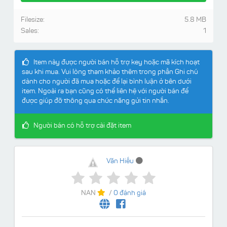
Filesize:
5.8 MB
Sales:
1
Item này được người bán hỗ trợ key hoặc mã kích hoạt
sau khi mua. Vui lòng tham khảo thêm trong phần Ghi chú
dành cho người đã mua hoặc để lại bình luận ở bên dưới
item. Ngoài ra bạn cũng có thể liên hệ với người bán để
được giúp đỡ thông qua chức năng gửi tin nhắn.
Người bán có hỗ trợ cài đặt item
Văn Hiếu
NAN
/
0 đánh giá