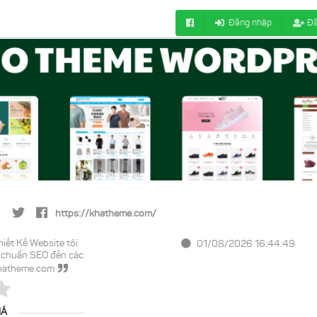
Đăng nhập
Đă
https://khatheme.com/
iết Kế Website tôi
01/08/2026 16:44:49
 chuẩn SEO đến các
.khatheme.com
IÁ