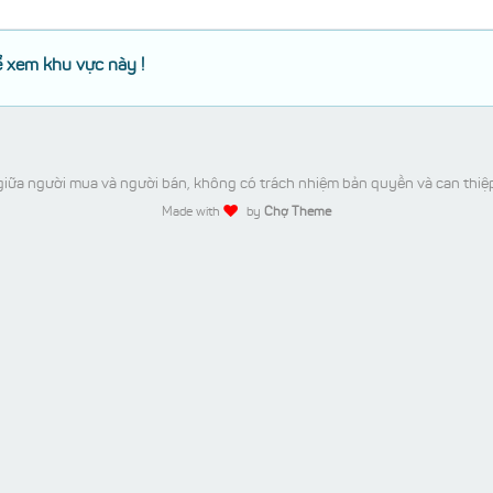
 xem khu vực này !
iữa người mua và người bán, không có trách nhiệm bản quyền và can thiệ
Made with
by
Chợ Theme