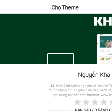
Chợ Theme
Nguyễn Kha
Hơn 7 năm kinh nghiệm về lĩnh vực Th
muốn mang những giao diện đẹp, sạch và
bạn dùng an toàn trên internet. www
NAN SAO / 0 ĐÁNH G