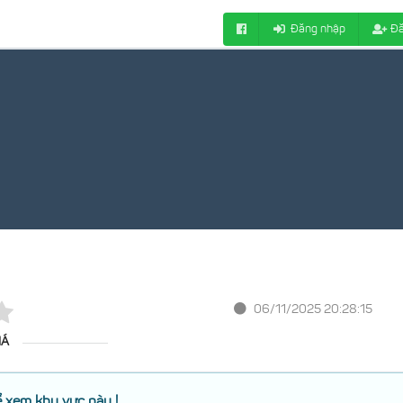
Đăng nhập
Đă
06/11/2025 20:28:15
IÁ
 xem khu vực này !