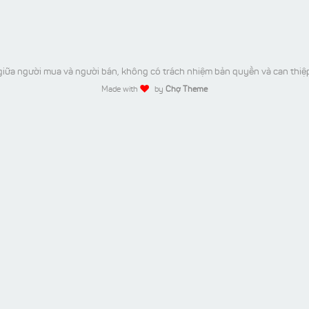
iữa người mua và người bán, không có trách nhiệm bản quyền và can thiệ
Made with
by
Chợ Theme