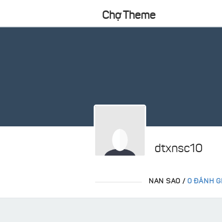
Chợ Theme
dtxnsc10
NAN SAO /
0 ĐÁNH G