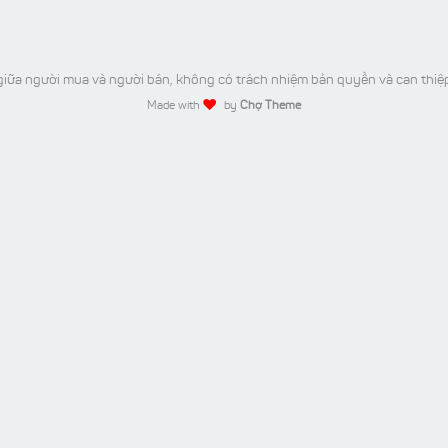
iữa người mua và người bán, không có trách nhiệm bản quyền và can thiệ
Made with
by
Chợ Theme