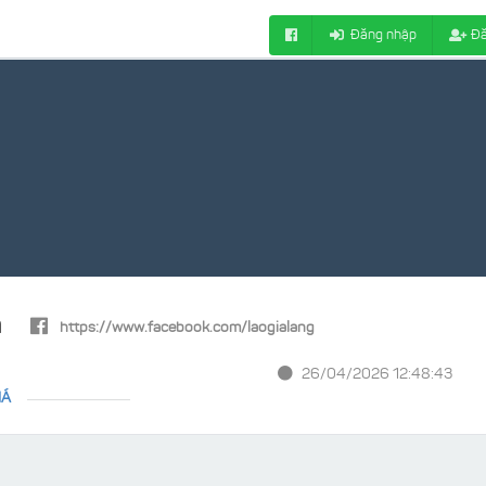
Đăng nhập
Đă
h
https://www.facebook.com/laogialang
26/04/2026 12:48:43
IÁ