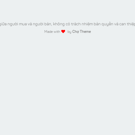
iữa người mua và người bán, không có trách nhiệm bản quyền và can thiệ
Made with
by
Chợ Theme