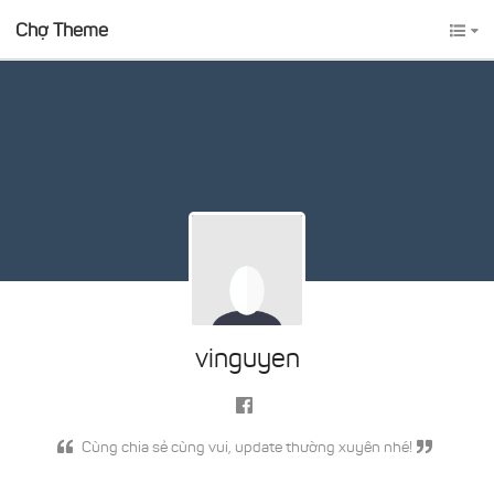
Chợ Theme
vinguyen
Cùng chia sẻ cùng vui, update thường xuyên nhé!