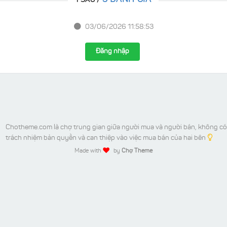
5 ĐÁNH GIÁ
1 SAO /
03/06/2026 11:58:53
Đăng nhập
Chotheme.com là chợ trung gian giữa người mua và người bán, không có
trách nhiệm bản quyền và can thiệp vào việc mua bán của hai bên
Made with
by
Chợ Theme