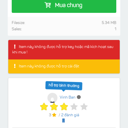
Mua chung
Filesize:
5.34 MB
Sales:
1
Item này không được hỗ trợ key hoặc mã kích hoạt sau
khi mua !
Item này không được hỗ trợ cài đặt
hỗ trợ bình thường
Vinh Ban
3
/
2 đánh giá