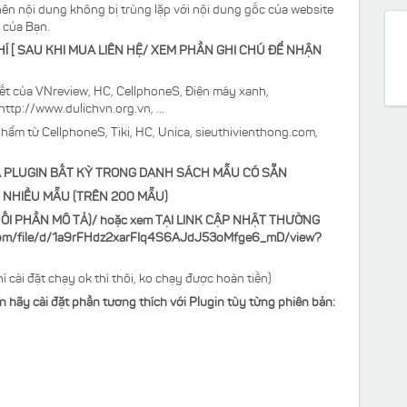
nên nội dung không bị trùng lặp với nội dung gốc của website
 của Bạn.
Í [ SAU KHI MUA LIÊN HỆ/ XEM PHẦN GHI CHÚ ĐỂ NHẬN
viết của VNreview, HC, CellphoneS, Điện máy xanh,
http://www.dulichvn.org.vn, ...
phẩm từ CellphoneS, Tiki, HC, Unica, sieuthivienthong.com,
MUA PLUGIN BẤT KỲ TRONG DANH SÁCH MẪU CÓ SẴN
 NHIỀU MẪU (TRÊN 200 MẪU)
I PHẦN MÔ TẢ)/ hoặc xem TẠI LINK CẬP NHẬT THƯỜNG
.com/file/d/1a9rFHdz2xarFIq4S6AJdJ53oMfge6_mD/view?
i đặt chạy ok thì thôi, ko chạy được hoàn tiền)
 hãy cài đặt phần tương thích với Plugin tùy từng phiên bản: