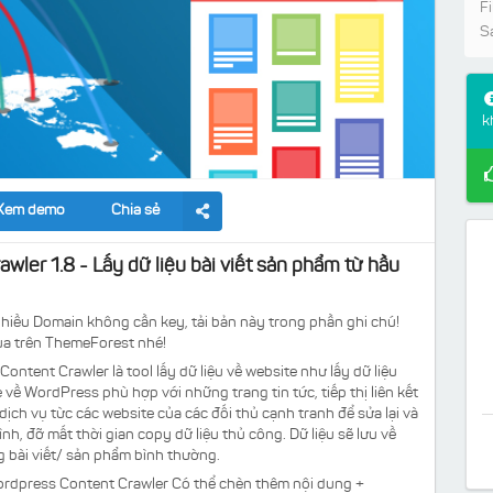
Fi
S
k
Xem demo
Chia sẻ
wler 1.8 - Lấy dữ liệu bài viết sản phẩm từ hầu
nhiều Domain không cần key, tải bản này trong phần ghi chú!
ua trên ThemeForest nhé!
ntent Crawler là tool lấy dữ liệu về website như lấy dữ liệu
 về WordPress phù hợp với những trang tin tức, tiếp thị liên kết
dịch vụ từc các website của các đối thủ cạnh tranh để sửa lại và
h, đỡ mất thời gian copy dữ liệu thủ công. Dữ liệu sẽ lưu về
 bài viết/ sản phẩm bình thường.
rdpress Content Crawler Có thể chèn thêm nội dung +