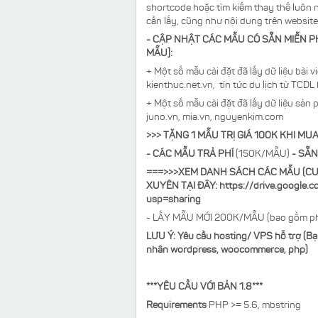
shortcode hoặc tìm kiếm thay thế luôn 
cần lấy, cũng như nội dung trên website
- CẬP NHẬT CÁC MẪU CÓ SẴN MIỄN PH
MẪU]:
+ Một số mẫu cài đặt đã lấy dữ liệu bài 
kienthuc.net.vn, tín tức du lịch từ TCDL 
+ Một số mẫu cài đặt đã lấy dữ liệu sản 
juno.vn, mia.vn, nguyenkim.com
>>> TẶNG 1 MẪU TRỊ GIÁ 100K KHI 
- CÁC MẪU TRẢ PHÍ
(150K/MẪU)
- SẴN
===>>>XEM DANH SÁCH CÁC MẪU (CUỐ
XUYÊN TẠI ĐÂY:
https://drive.google
usp=sharing
- LẤY MẪU MỚI 200K/MẪU (bao gồm phí cà
LƯU Ý: Yêu cầu hosting/ VPS hỗ trợ (Bạn
nhân wordpress, woocommerce, php)
***YÊU CẦU VỚI BẢN 1.8***
Requirements
PHP >= 5.6, mbstring