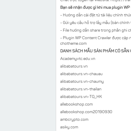
Chát trực tuyến tại Website: https://tr
Bạn sẽ nhận được gì khi mua plugin WP
- Hướng dẫn cài đặt từ tài liệu chính 
- Gửi yêu cầu hỗ trợ lấy mẫu (bản chín
- File hướng dẫn share trong phần ghi 
- Plugin WP Content Crawler được cập 
chotheme.com
DANH SÁCH MẪU SẢN PHẨM CÓ SẴN CẬ
Academyvtc.edu.vn
alibabatours.vn
alibabatours.vn-chauau
alibabatours.vn-chaumy
alibabatours.vn-thailan
alibabatours.vn-TQ_HK
allebookshop.com
allebookshop.com20190930
ambcrypto.com
asiky.com