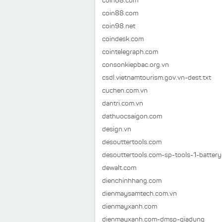
coin68.com
coin88.com
coin98.net
coindesk.com
cointelegraph.com
consonkiepbac.org.vn
csdl.vietnamtourism.gov.vn-dest.txt
cuchen.com.vn
dantri.com.vn
dathuocsaigon.com
design.vn
desouttertools.com
desouttertools.com-sp-tools-1-batter
dewalt.com
dienchinhhang.com
dienmaysamtech.com.vn
dienmayxanh.com
dienmayxanh.com-dmsp-giadung