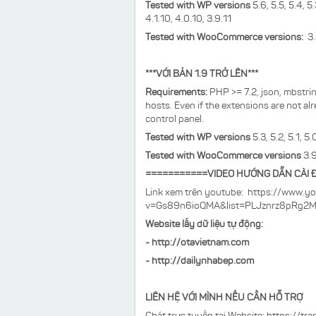
Tested with WP versions
5.6, 5.5, 5.4, 5.
4.1.10, 4.0.10, 3.9.11
Tested with WooCommerce versions:
3.
***VỚI BẢN 1.9 TRỞ LÊN***
Requirements:
PHP >= 7.2, json, mbstrin
hosts. Even if the extensions are not al
control panel.
Tested with WP versions
5.3, 5.2, 5.1, 5.
Tested with WooCommerce versions
3.9
===========VIDEO HƯỚNG DẪN CÀI 
Link xem trên youtube: https://www.
v=Gs89n6ioQMA&list=PLJznrz8pRg2
Website lấy dữ liệu tự động:
-
http://otavietnam.com
- http://dailynhabep.com
LIÊN HỆ VỚI MÌNH NẾU CẦN HỖ TRỢ