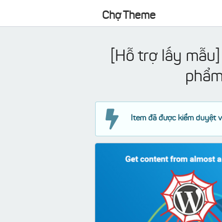
Chợ Theme
[Hỗ trợ lấy mẫu]
phẩm
Item đã được kiểm duyệt v