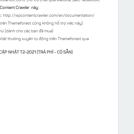
anxuanloc.com/ (hỗ trợ chat qua website, zalo, facebook)
 Content Crawler này:
thức: http://wpcontentcrawler.com/en/documentation/
h trên Themeforest cũng không hỗ trợ việc này)
chú (dành cho các bạn đã mua)
nhật thường xuyên tự động trên Themeforest qua
P NHẬT T2-2021 (TRẢ PHÍ - CÓ SẴN)