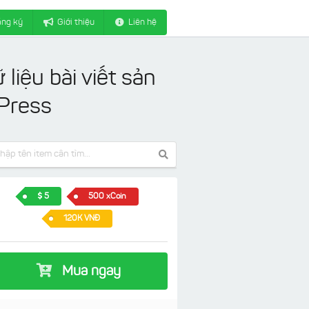
ng ký
Giới thiệu
Liên hệ
liệu bài viết sản
Press
5
500 xCoin
120K VNĐ
Mua ngay