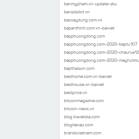
banmypham.vn-update-sku
bansidolot.vn
baoxaydung.com.vn
bepanthinh.com.vn-baiviet
bepphuongdong.com
bepphuongdong.com-2020-beptu107
bepphuongdong.com-2020-chaurua1
bepphuongdong.com-2020-mayhutmu
bepthaison.com
besthome.com.vn-baiviet
besthouse.vn-baiviet
bestprice.vn
bitcoinmagazine.com
bitcoin-news.vn
blog.traveloka.com
blogtienao.com
brandsvietnam.com