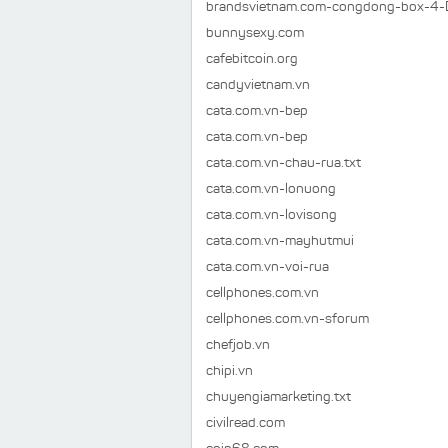
brandsvietnam.com-congdong-box-4-Di
bunnysexy.com
cafebitcoin.org
candyvietnam.vn
cata.com.vn-bep
cata.com.vn-bep
cata.com.vn-chau-rua.txt
cata.com.vn-lonuong
cata.com.vn-lovisong
cata.com.vn-mayhutmui
cata.com.vn-voi-rua
cellphones.com.vn
cellphones.com.vn-sforum
chefjob.vn
chipi.vn
chuyengiamarketing.txt
civilread.com