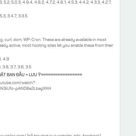
3, 5.2; 5.0.3, 4.9.4, 4.8.2, 4.7.2, 4.6.1, 4.5.3, 4.4.2, 4.3.3, 4.2.7,
5.3, 3.4.7, 3.3.5
g, curl, dom, WP-Cron. These are already available in most
ready active, most hosting sites let you enable these from their
0, 4.9
, 3.8, 3.7, 3.6, 3.5
ĐẶT BAN ĐẦU + LƯU Ý=================
youtube.com/watch?
MN3iUfo-pAND8e2LbagXKH