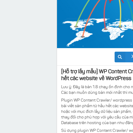
[Hỗ trợ lấy mẫu] WP Content Cra
hết các website về WordPress
Lưu ý: Đây là bản 1.8 chạy ổn định cho 
Các bạn muốn dùng bản mới nhất thì m
Plugin WP Content Crawler/ wordpress Co
bài viết sản phẩm từ hầu hết các website
hoặc với mục đích lấy dữ liệu sản phẩm, 
thay đổi cho phù hợp với yêu cầu của mìn
Database trên hosting của bạn như đăng
Sủ dụng plugin WP Content Crawler/ wo