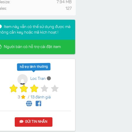
lesize:
7.94 MB
ales:
127
Item này vẫn có thể sử dụng được mà
hông cần key hoặc mã kích hoạt !
Người bán có hỗ trợ cài đặt item
hỗ trợ bình thường
Loc Tran
3
/
13 đánh giá
GỬI TIN NHẮN