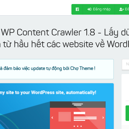
Đăng nhập
Đă
 WP Content Crawler 1.8 - Lấy dữ 
 từ hầu hết các website về Word
à đảm bảo việc update tự động bởi Chợ Theme !