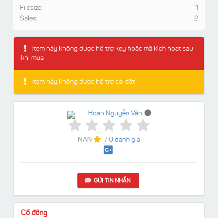
Filesize:
-1
Sales:
2
Item này không được hỗ trợ key hoặc mã kích hoạt sau
khi mua !
Item này không được hỗ trợ cài đặt
Hoan Nguyễn Văn
NAN
/
0 đánh giá
GỬI TIN NHẮN
Cổ đông