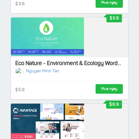
Mua ngay
3.9
5.9
Eco Nature - Environment & Ecology WordPress Theme
Nguyen Minh Tan
Mua ngay
5.9
6.9