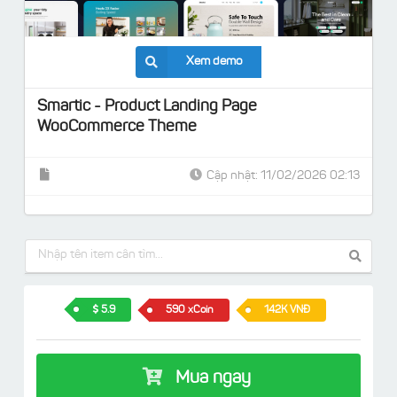
Xem demo
Smartic - Product Landing Page
WooCommerce Theme
Cập nhật: 11/02/2026 02:13
5.9
590 xCoin
142K VNĐ
Mua ngay