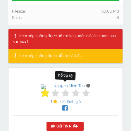
Filesize:
30.69 MB
Sales:
6
Item này không được hỗ trợ key hoặc mã kích hoạt sau
khi mua !
Item này không được hỗ trợ cài đặt
hỗ trợ tệ
Nguyen Minh Tan
1
/
2 đánh giá
GỬI TIN NHẮN