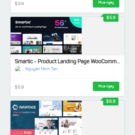
Mua ngay
3.9
5.9
Smartic - Product Landing Page WooCommerce Theme
Nguyen Minh Tan
Mua ngay
5.9
6.9