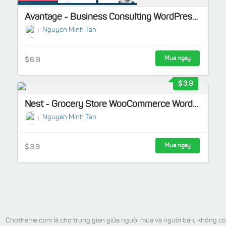
Avantage - Business Consulting WordPress Theme
Nguyen Minh Tan
Mua ngay
6.9
3.9
Nest - Grocery Store WooCommerce WordPress Theme
Nguyen Minh Tan
Mua ngay
3.9
Chotheme.com là chợ trung gian giữa người mua và người bán, không có