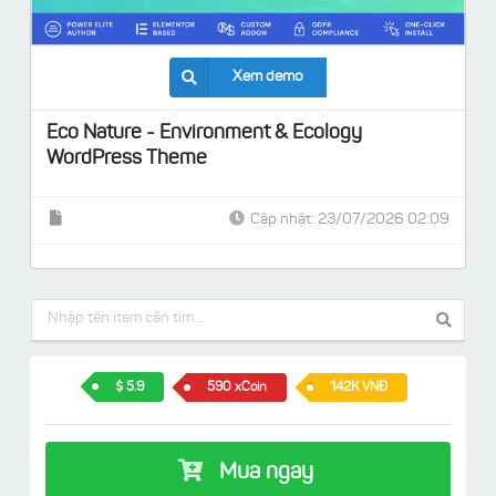
Xem demo
Eco Nature - Environment & Ecology
WordPress Theme
Cập nhật: 23/07/2026 02:09
5.9
590 xCoin
142K VNĐ
Mua ngay