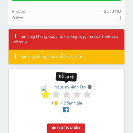
Filesize:
25.73 MB
Sales:
1
Item này không được hỗ trợ key hoặc mã kích hoạt sau
khi mua !
Item này không được hỗ trợ cài đặt
hỗ trợ tệ
Nguyen Minh Tan
1
/
2 đánh giá
GỬI TIN NHẮN