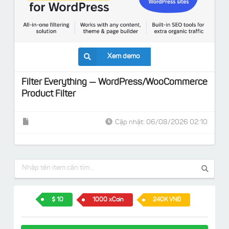
Xem demo
Filter Everything — WordPress/WooCommerce
Product Filter
Cập nhật: 06/08/2026 02:10
10
1000 xCoin
240K VNĐ