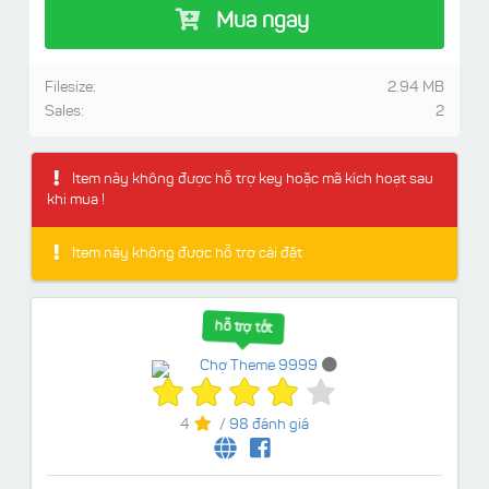
Mua ngay
Filesize:
2.94 MB
Sales:
2
Item này không được hỗ trợ key hoặc mã kích hoạt sau
khi mua !
Item này không được hỗ trợ cài đặt
hỗ trợ tốt
Chợ Theme 9999
4
/
98 đánh giá