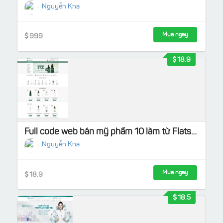
Nguyễn Kha
Mua ngay
999
18.9
Full code web bán mỹ phẩm 10 làm từ Flatsome Load nhanh, chuẩn SEO
Nguyễn Kha
Mua ngay
18.9
18.5