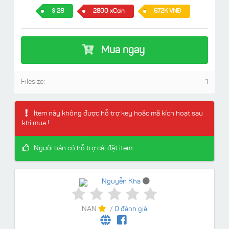
28
2800 xCoin
672K VNĐ
Mua ngay
Filesize:
-1
Item này không được hỗ trợ key hoặc mã kích hoạt sau
khi mua !
Người bán có hỗ trợ cài đặt item
Nguyễn Kha
NAN
/
0 đánh giá