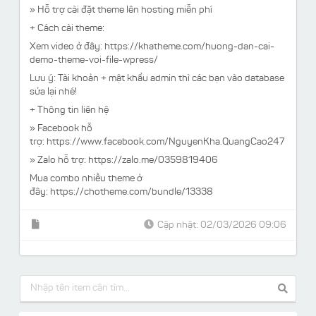
» Hỗ trợ cài đặt theme lên hosting miễn phí
+ Cách cài theme:
Xem video ở đây: https://khatheme.com/huong-dan-cai-
demo-theme-voi-file-wpress/
Lưu ý:
Tài khoản + mật khẩu admin thì các bạn vào database
sửa lại nhé!
+ Thông tin liên hệ
» Facebook hỗ
trợ:
https://www.facebook.com/NguyenKha.QuangCao247
» Zalo hỗ trợ: https://zalo.me/0359819406
Mua combo nhiều theme ở
đây:
https://chotheme.com/bundle/13338
Cập nhật: 02/03/2026 09:06