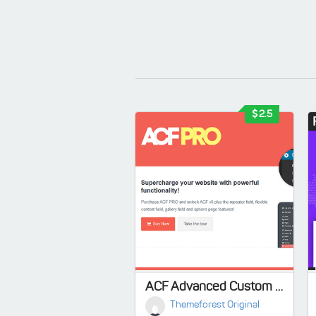
2.5
ACF Advanced Custom Fields Pro Latest - Lifetime update
Themeforest Original