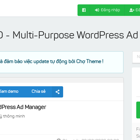
Đăng nhập
Đă
 - Multi-Purpose WordPress Ad
à đảm bảo việc update tự động bởi Chợ Theme !
Xem demo
Chia sẻ
dPress Ad Manager
kỳ thông minh
Fi
S