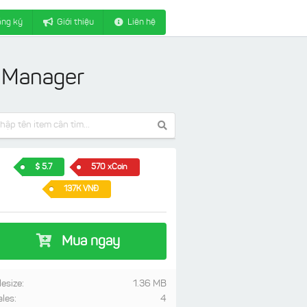
ng ký
Giới thiệu
Liên hệ
 Manager
5.7
570 xCoin
137K VNĐ
Mua ngay
lesize:
1.36 MB
ales:
4