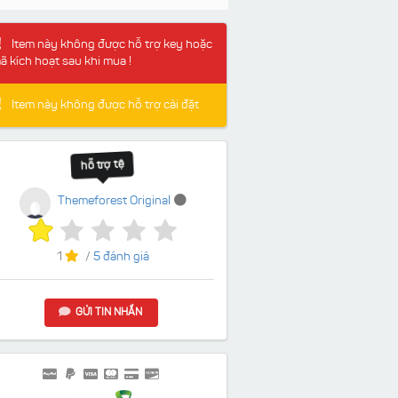
Item này không được hỗ trợ key hoặc
ã kích hoạt sau khi mua !
Item này không được hỗ trợ cài đặt
hỗ trợ tệ
Themeforest Original
1
/
5 đánh giá
GỬI TIN NHẮN