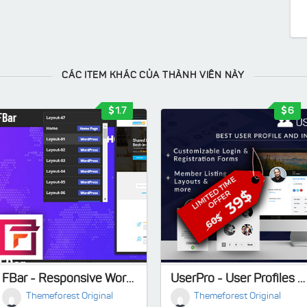
CÁC ITEM KHÁC CỦA THÀNH VIÊN NÀY
1.7
6
FBar - Responsive WordPress Demo Switch Bar Plugin
UserPro - User Profiles with Social Login
Themeforest Original
Themeforest Original