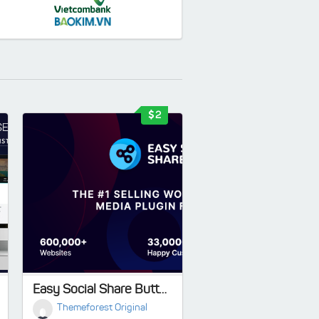
2
Easy Social Share Buttons for WordPress
Themeforest Original