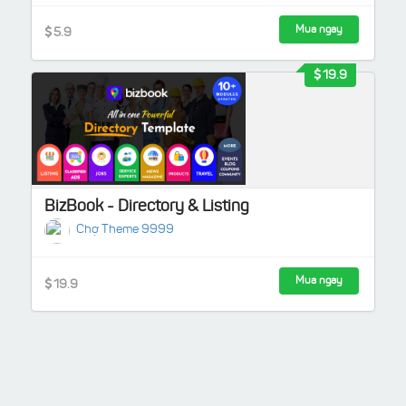
Mua ngay
5.9
19.9
BizBook - Directory & Listing
Chợ Theme 9999
Mua ngay
19.9