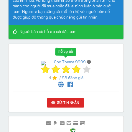
sau khi mua. Vui lòng tham khảo thêm trong phần Ghi chú
dành cho người đã mua hoặc để lại bình luận ở bên dưới
item. Ngoài ra bạn cũng có thể liên hệ với người bán để
được giúp đỡ thông qua chức năng gửi tin nhắn.
Người bán có hỗ trợ cài đặt item
hỗ trợ tốt
Chợ Theme 9999
4
/
98 đánh giá
GỬI TIN NHẮN