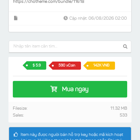
https://chotheme.com/bundle/11618
Cập nhật: 06/08/2026 02:00
5.9
590 xCoin
142K VNĐ
Mua ngay
Filesize:
11.32 MB
Sales:
533
Item này được người bán hỗ trợ key hoặc mã kích hoạt