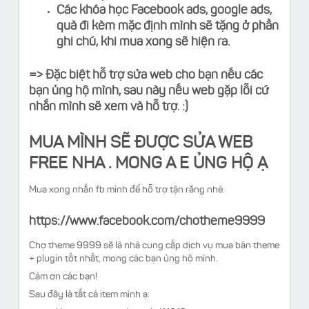
Các khóa học Facebook ads, google ads,
quà đi kèm mặc định mình sẽ tặng ở phần
ghi chú, khi mua xong sẽ hiện ra.
=> Đặc biệt hỗ trợ sửa web cho bạn nếu các
bạn ủng hộ mình, sau này nếu web gặp lỗi cứ
nhắn mình sẽ xem và hỗ trợ. :)
MUA MÌNH SẼ ĐƯỢC SỬA WEB
FREE NHA . MONG A E ỦNG HỘ Ạ
Mua xong nhắn fb mình để hỗ trợ tận răng nhé.
https://www.facebook.com/chotheme9999
Chợ theme 9999 sẽ là nhà cung cấp dịch vụ mua bán theme
+ plugin tốt nhất, mong các bạn ủng hộ mình.
Cảm ơn các bạn!
Sau đây là tất cả item mình ạ: