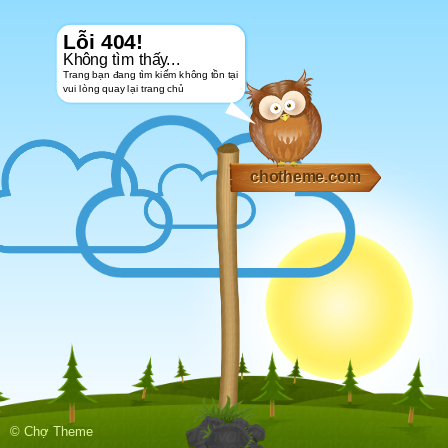
Lỗi 404!
Không tìm thấy...
Trang bạn đang tìm kiếm không tồn tại
vui lòng quay lại trang chủ
chotheme.com
© Chợ Theme