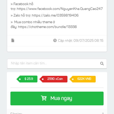
» Facebook hỗ
trợ:
https://www.facebook.com/NguyenKha.QuangCao247
» Zalo hỗ trợ: https://zalo.me/0359819406
» Mua combo nhiều theme ở
đây:
https://chotheme.com/bundle/13338
Cập nhật: 09/07/2025 08:15
25.9
2590 xCoin
622K VNĐ
Mua ngay