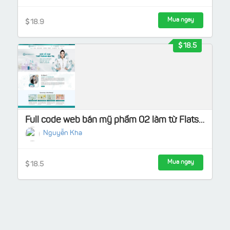
Mua ngay
18.9
18.5
Full code web bán mỹ phẩm 02 làm từ Flatsome
Nguyễn Kha
Mua ngay
18.5