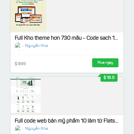
Full Kho theme hơn 730 mẫu - Code sach 100%, Tặng kho Plugin Pro
Nguyễn Kha
Mua ngay
999
18.9
Full code web bán mỹ phẩm 10 làm từ Flatsome Load nhanh, chuẩn SEO
Nguyễn Kha