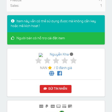
Filesize:
-1
Sales:
1
Item này vẫn có thể sử dụng được mà không cần key
hoặc mã kích hoạt !
Người bán có hỗ trợ cài đặt item
Nguyễn Kha
NAN
/
0 đánh giá
GỬI TIN NHẮN