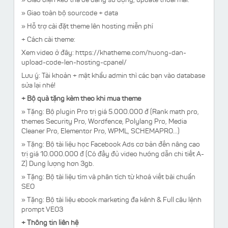
» Giao diện kéo thả dễ dàng sử dụng, update thoải mái.
» Giao toàn bộ sourcode + data
» Hỗ trợ cài đặt theme lên hosting miễn phí
+ Cách cài theme:
Xem video ở đây: https://khatheme.com/huong-dan-
upload-code-len-hosting-cpanel/
Lưu ý:
Tài khoản + mật khẩu admin thì các bạn vào database
sửa lại nhé!
+ Bộ quà tặng kèm theo khi mua theme
»
Tặng:
Bộ plugin Pro trị giá 5.000.000 đ (Rank math pro,
themes Security Pro, Wordfence, Polylang Pro, Media
Cleaner Pro, Elementor Pro, WPML, SCHEMAPRO...)
»
Tặng:
Bộ tài liệu học Facebook Ads cơ bản đến nâng cao
trị giá 10.000.000 đ (Có đầy đủ video hướng dẫn chi tiết A-
Z) Dung lượng hơn 3gb.
» Tặng: Bộ tài liệu tìm và phân tích từ khoá viết bài chuẩn
SEO
» Tặng: Bộ tài liệu ebook marketing đa kênh & Full câu lệnh
prompt VEO3
+ Thông tin liên hệ