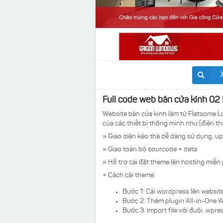
Full code web bán cửa kính 02
Website bán cửa kinh làm từ Flatsome L
của các thiết bị thông minh như (điện tho
» Giao diện kéo thả dễ dàng sử dụng, up
» Giao toàn bộ sourcode + data
» Hỗ trợ cài đặt theme lên hosting miễn 
+ Cách cài theme:
Bước 1: Cài wordpress lên websit
Bước 2: Thêm plugin
All-in-One W
Bước 3: Import file với đuôi .wpr