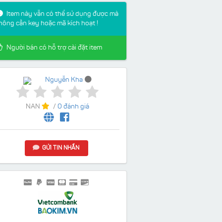
Item này vẫn có thể sử dụng được mà
hông cần key hoặc mã kích hoạt !
Người bán có hỗ trợ cài đặt item
Nguyễn Kha
NAN
/
0 đánh giá
GỬI TIN NHẮN