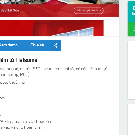
k
Xem demo
Chia sẻ
 làm từ Flatsome
oad nhanh, chuẩn SEO tương thích với tất cả các trình duyệt
ại, laptop, PC...)
date thoải mái.
phí
e
P Migration và kích hoạt lên.
ess vào và chờ hoàn thành