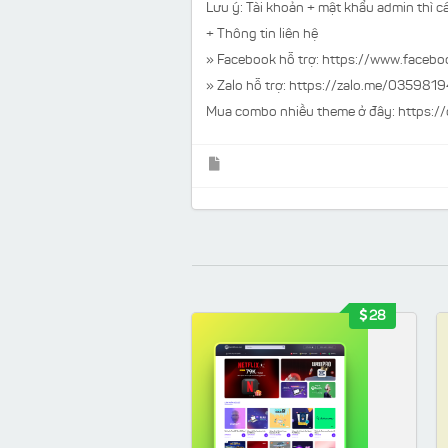
Lưu ý:
Tài khoản + mật khẩu admin thì cá
+ Thông tin liên hệ
» Facebook hỗ trợ:
https://www.faceb
» Zalo hỗ trợ: https://zalo.me/035981
Mua combo nhiều theme ở đây:
https:/
28