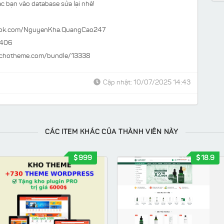
c bạn vào database sửa lại nhé!
ook.com/NguyenKha.QuangCao247
9406
/chotheme.com/bundle/13338
Cập nhật: 10/07/2025 14:43
CÁC ITEM KHÁC CỦA THÀNH VIÊN NÀY
999
18.9