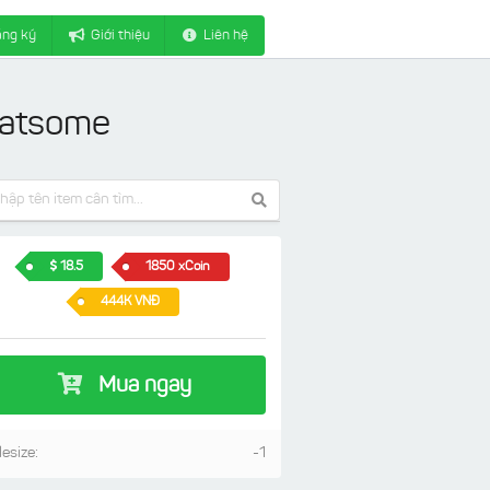
ng ký
Giới thiệu
Liên hệ
latsome
18.5
1850 xCoin
444K VNĐ
Mua ngay
lesize:
-1