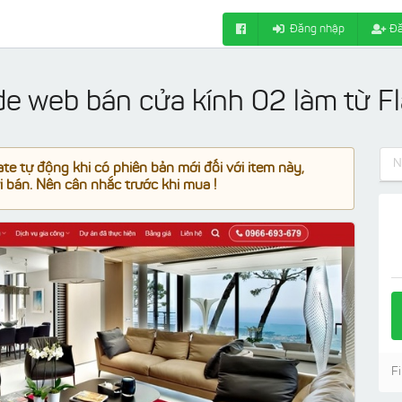
Đăng nhập
Đă
ode web bán cửa kính 02 làm từ F
e tự động khi có phiên bản mới đối với item này,
 bán. Nên cân nhắc trước khi mua !
Fi