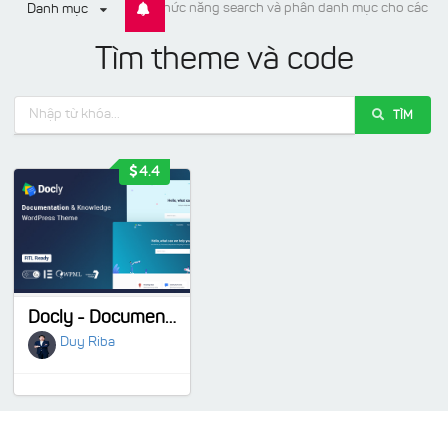
Update: chức năng search và phân danh mục cho các ite
Danh mục
Tìm theme và code
TÌM
4.4
Docly - Documentation And Knowledge Base WordPress Theme with bbPress Helpdesk Forum
Duy Riba