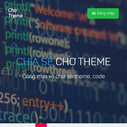
Chợ
Đăng nhập
Theme
CHIA SẺ
CHỢ THEME
Cùng mua và chia sẻ theme, code