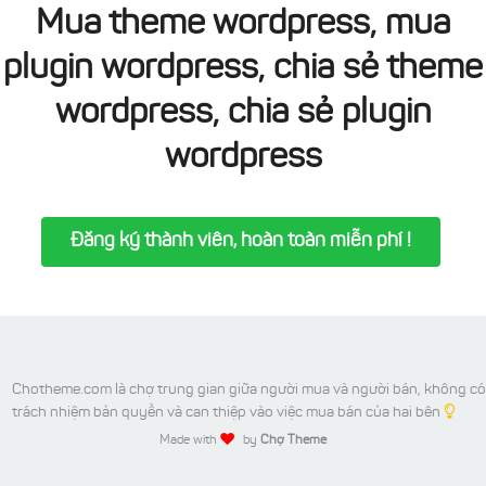
Mua theme wordpress, mua
plugin wordpress, chia sẻ theme
wordpress, chia sẻ plugin
wordpress
Đăng ký thành viên, hoàn toàn miễn phí !
Chotheme.com là chợ trung gian giữa người mua và người bán, không có
trách nhiệm bản quyền và can thiệp vào việc mua bán của hai bên
Made with
by
Chợ Theme