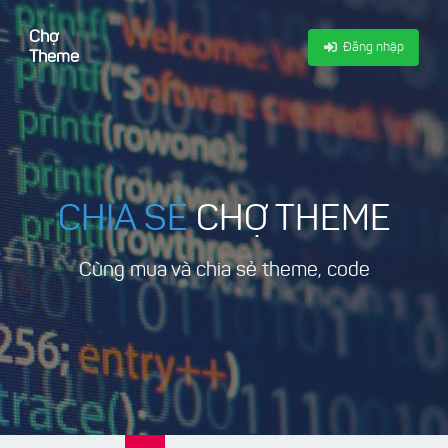
Chợ
Đăng nhập
Theme
CHIA SẺ
CHỢ THEME
Cùng mua và chia sẻ theme, code