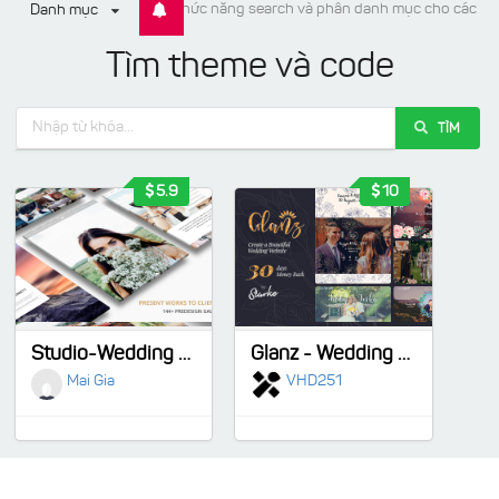
Update: chức năng search và phân danh mục cho các ite
Danh mục
Tìm theme và code
TÌM
5.9
10
Studio-Wedding Theme Grandphotography - Trình bày, quản lý album ảnh, tăng tốc độ load ảnh
Glanz - Wedding Theme
Mai Gia
VHD251