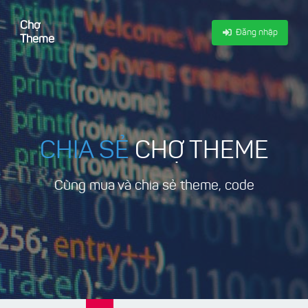
Chợ
Đăng nhập
Theme
CHIA SẺ
CHỢ THEME
Cùng mua và chia sẻ theme, code