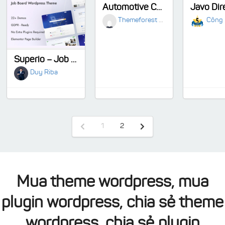
Automotive Car Dealership Business WordPress Theme
Themeforest Original
Công 
Superio – Job Board WordPress Theme
Duy Riba
1
2
Mua theme wordpress, mua
plugin wordpress, chia sẻ theme
wordpress, chia sẻ plugin