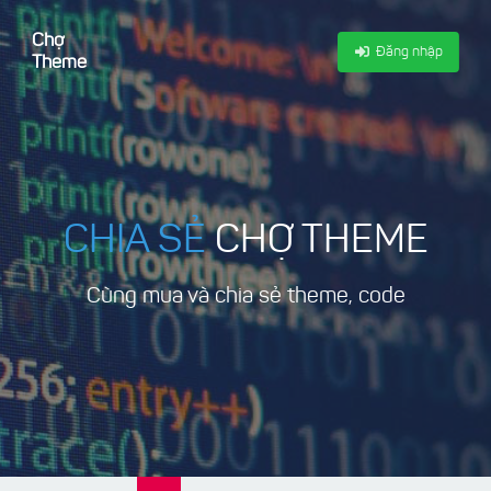
Chợ
Đăng nhập
Theme
CHIA SẺ
CHỢ THEME
Cùng mua và chia sẻ theme, code