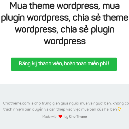
Mua theme wordpress, mua
plugin wordpress, chia sẻ theme
wordpress, chia sẻ plugin
wordpress
Đăng ký thành viên, hoàn toàn miễn phí !
Chotheme.com là chợ trung gian giữa người mua và người bán, không có
trách nhiệm bản quyền và can thiệp vào việc mua bán của hai bên
Made with
by
Chợ Theme