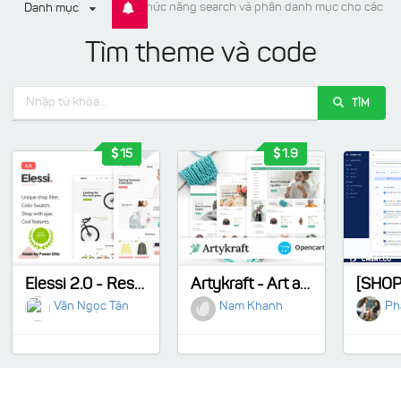
Update: chức năng search và phân danh mục cho các ite
Danh mục
Tìm theme và code
TÌM
15
1.9
Elessi 2.0 - Responsive Shopify Theme
Artykraft - Art and Decor Responsive OpenCart Theme
Văn Ngọc Tân
Nam Khanh
Ph