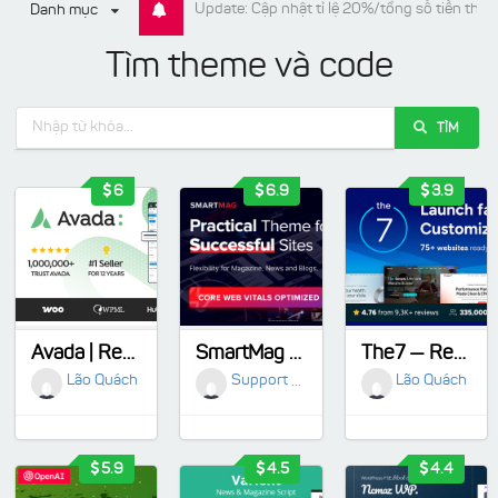
Update: Cập nhật tỉ lệ 20%/tổng số tiền than
Danh mục
Tìm theme và code
TÌM
6
6.9
3.9
Avada | Responsive Multi-Purpose Theme
SmartMag - Newspaper Magazine & News WordPress
The7 — Responsive Multi-Purpose WordPress Theme
Lão Quách
Support 02242
Lão Quách
5.9
4.5
4.4