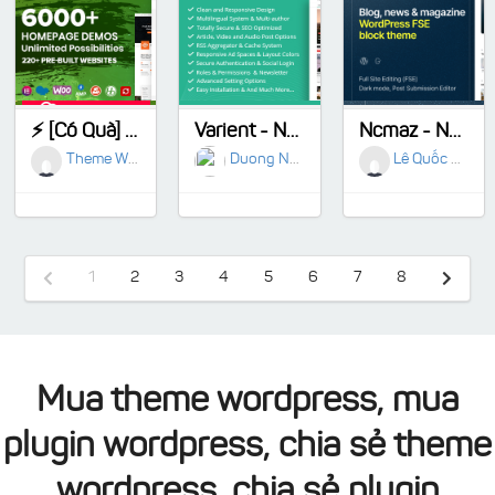
⚡ [Có Quà] Soledad - Multi-Concept Blog Magazine WordPress Theme
Varient - News & Magazine Script
Ncmaz - News Magazine & Podcast WordPress Theme
Theme Wordpress
Duong Nguyen
Lê Quốc Khôi
1
2
3
4
5
6
7
8
Mua theme wordpress, mua
plugin wordpress, chia sẻ theme
wordpress, chia sẻ plugin