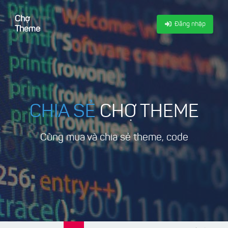
Chợ
Đăng nhập
Theme
CHIA SẺ
CHỢ THEME
Cùng mua và chia sẻ theme, code