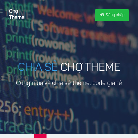
Chợ
Đăng nhập
Theme
CHIA SẺ
CHỢ THEME
Cùng mua và chia sẻ theme, code giá rẻ