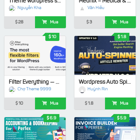
Theme wordpress shop bán tài khoản
Mednix – Medical & Health Clinic WordPress Theme
Nguyễn Kha
Văn Hiếu
28
Mua
3
Mua
10
1.8
Filter Everything — WordPress/WooCommerce Product Filter
Wordpress Auto Spinner - Articles Rewriter
Chợ Theme 9999
Huỳnh Rin
10
Mua
1.8
Mua
6.9
5.9