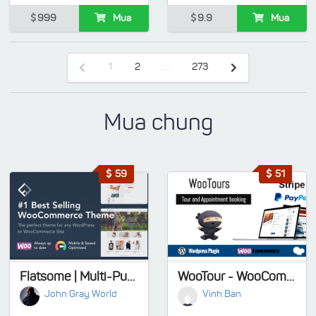
999
Mua
9.9
Mua
1
2
...
273
Mua chung
59
51
Flatsome | Multi-Purpose Responsive WooCommerce Theme
WooTour - WooCommerce Travel Tour and Appointment Booking
John Gray World
Vinh Ban