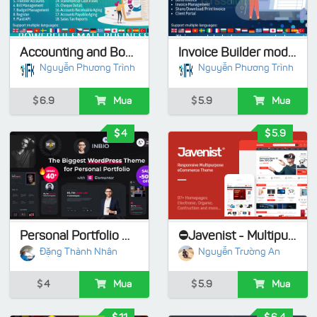
Accounting and Bookkeeping module for Perfex CRM
Invoice Builder module for Perfex CRM
Nguyễn Phương Trình
Nguyễn Phương Trình
6.9
Mua
5.9
Mua
4
5.9
Personal Portfolio WordPress Theme | Inbio
⛔Javenist - Multipurpose eCommerce WordPress Theme- Có hướng dẫn kích hoạt cài full demo
Đặng Thành Nhân
Nguyễn Trường An
4
Mua
5.9
Mua