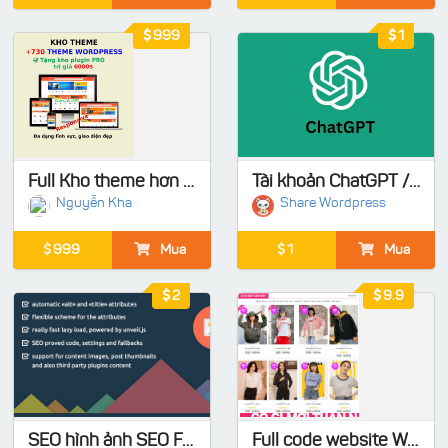
999
1
Full Kho theme hơn 730 mẫu - Code sach 100%, Tặng kho Plugin Pro
Tài khoản ChatGPT / Codex giá rẻ
Nguyễn Kha
Share Wordpress
999
Mua
1
Mua
2
9.9
SEO hình ảnh SEO Friendly Images Pro for WordPress, Woocomerce, hình sản phẩm
Full code website Wordpress - Shop thời trang nữ chuẩn Seo full chức năng - Có thanh toán online