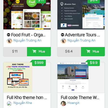
11
6.4
⛔ Food Fruit - Organic Farm, Natural RTL Responsive WooCommerce - Có hướng dẫn kích hoạt cài full demo
⛔ Adventure Tours - WordPress Tour/Travel Theme - Có hướng dẫn kích hoạt cài full demo
Nguyễn Trường An
Nguyễn Trường An
11
Mua
6.4
Mua
999
9.9
Full Kho theme hơn 730 mẫu - Code sach 100%, Tặng kho Plugin Pro
Full code Theme WordPress bất động sản 26 làm từ Flatsome Load nhanh
Nguyễn Kha
Hoangit