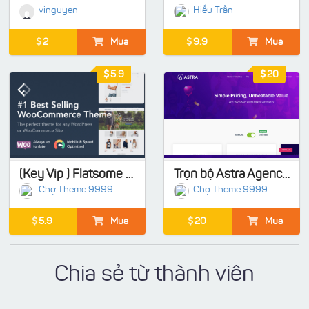
vinguyen
Hiếu Trần
2
Mua
9.9
Mua
5.9
20
(Key Vip ) Flatsome 3.20.8 | Flatsome | Multi-Purpose Responsive WooCommerce + Key xịn, bảo hành 1 đổi 1 + Quà tặng Acf Pro, Schema Pro, iThemes Security Pro, Yoast seo premium, Elementor Pro
Trọn bộ Astra Agency 699$: Astra Premium Sites + Astra Theme & Pro Addon + Convert Pro + Schema Pro + Ultimate Addons for Beaver Builder + Ultimate Addons for Elementor + WP Portfolio
Chợ Theme 9999
Chợ Theme 9999
5.9
Mua
20
Mua
Chia sẻ từ thành viên