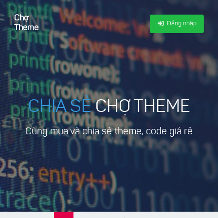
Chợ
Đăng nhập
Theme
CHIA SẺ
CHỢ THEME
Cùng mua và chia sẻ theme, code giá rẻ