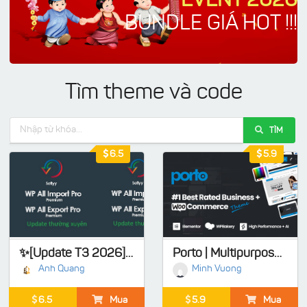
EVENT 2026
BUNDLE GIÁ HOT !!!
Tìm theme và code
TÌM
6.5
5.9
✨[Update T3 2026] WP All Import 5.0.4- Export Pro 1.9.15 Full Addons
Porto | Multipurpose & WooCommerce Theme
Anh Quang
Minh Vuong
6.5
Mua
5.9
Mua