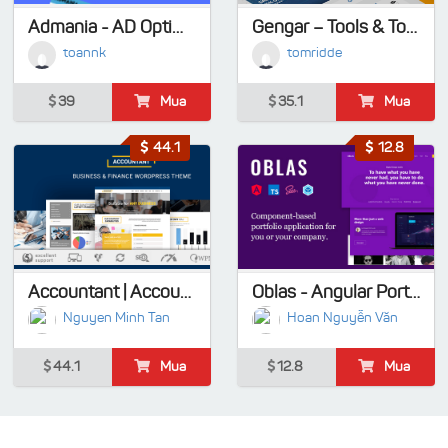
Admania - AD Optimized WordPress Theme For Adsense & Affiliate Enthusiasts
Gengar – Tools & Toys Store Shopify Theme
toannk
tomridde
39
Mua
35.1
Mua
44.1
12.8
Accountant | Accounting WordPress Theme
Oblas - Angular Portfolio Web Application
Nguyen Minh Tan
Hoan Nguyễn Văn
44.1
Mua
12.8
Mua