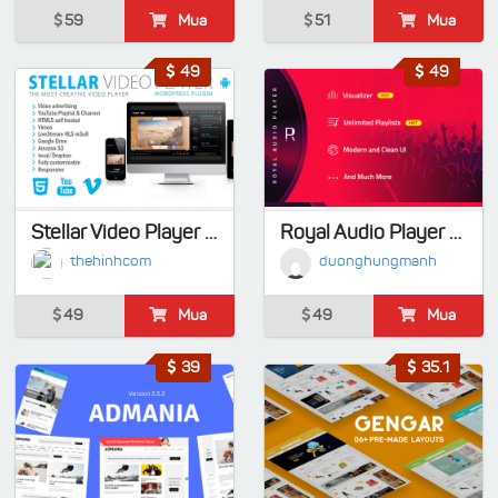
59
Mua
51
Mua
49
49
Stellar Video Player - Wordpress plugin
Royal Audio Player Wordpress Plugin
thehinhcom
duonghungmanh
49
Mua
49
Mua
39
35.1