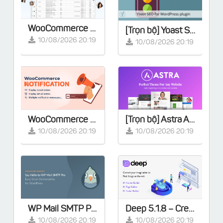
WooCommerce Smart Manager Pro v8.95.0
[Trọn bộ] Yoast SEO Premium v28.2 - Full Extensions
10/08/2026 20:19
10/08/2026 20:19
WooCommerce Notification | Boost Your Sales - Live Feed Sales - Recent Sales Popup - Upsells
[Trọn bộ] Astra Agency Bundle - Lifetime
10/08/2026 20:19
10/08/2026 20:19
WP Mail SMTP Pro v4.9.0 - Khắc phục tất cả các vấn đề về WordPress không gửi được email
Deep 5.1.8 – Creative Multi-Purpose WordPress Theme
10/08/2026 20:19
10/08/2026 20:19