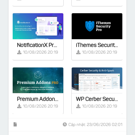
NotificationX Pro v3.1.5 – Giải pháp tiếp thị tốt nhất cho website WordPress của bạn
iThemes Security Pro v9.0.4
10/08/2026 20:19
10/08/2026 20:19
Premium Addons PRO for Elementor v2.9.57 [Activated]
WP Cerber Security Pro v9.9
10/08/2026 20:19
10/08/2026 20:19
Cập nhật: 23/06/2026 02:01