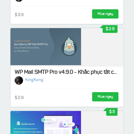
Mua ngay
3.9
2.9
WP Mail SMTP Pro v4.9.0 - Khắc phục tất cả các vấn đề về WordPress không gửi được email
KingKong
Mua ngay
2.9
3