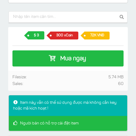
3
300 xCoin
72K VNĐ
Mua ngay
Filesize:
5.74 MB
Sales:
60
Item này vẫn có thể sử dụng được mà không cần key
hoặc mã kích hoạt !
Người bán có hỗ trợ cài đặt item