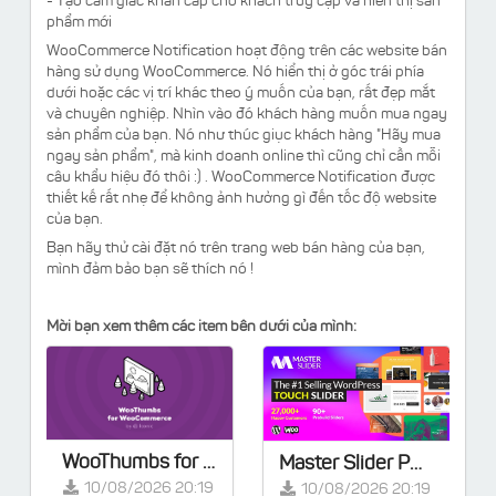
- Tạo cảm giác khẩn cấp cho khách truy cập và hiển thị sản
phẩm mới
WooCommerce Notification hoạt động trên các website bán
hàng sử dụng WooCommerce. Nó hiển thị ở góc trái phía
dưới hoặc các vị trí khác theo ý muốn của bạn, rất đẹp mắt
và chuyên nghiệp. Nhìn vào đó khách hàng muốn mua ngay
sản phẩm của bạn. Nó như thúc giục khách hàng "Hãy mua
ngay sản phẩm", mà kinh doanh online thì cũng chỉ cần mỗi
câu khẩu hiệu đó thôi :) .
WooCommerce Notification được
thiết kế rất nhẹ để không ảnh hưởng gì đến tốc độ website
của bạn.
Bạn hãy thử cài đặt nó trên trang web bán hàng của bạn,
mình đảm bảo bạn sẽ thích nó !
Mời bạn xem thêm các item bên dưới của mình:
WooThumbs for WooCommerce v5.13.2
Master Slider PRO v3.7.7 - Touch Layer Slider WordPress Plugin
10/08/2026 20:19
10/08/2026 20:19