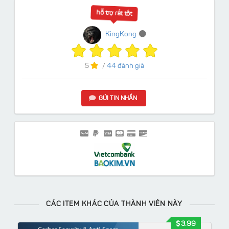
hỗ trợ rất tốt
KingKong
5
/
44 đánh giá
GỬI TIN NHẮN
CÁC ITEM KHÁC CỦA THÀNH VIÊN NÀY
3.99