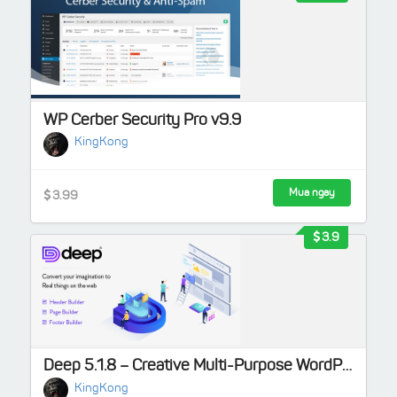
WP Cerber Security Pro v9.9
KingKong
Mua ngay
3.99
3.9
Deep 5.1.8 – Creative Multi-Purpose WordPress Theme
KingKong