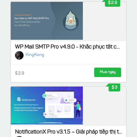
2.9
WP Mail SMTP Pro v4.9.0 - Khắc phục tất cả các vấn đề về WordPress không gửi được email
KingKong
Mua ngay
2.9
3
NotificationX Pro v3.1.5 – Giải pháp tiếp thị tốt nhất cho website WordPress của bạn