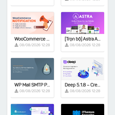
WooCommerce Notification | Boost Your Sales - Live Feed Sales - Recent Sales Popup - Upsells
[Trọn bộ] Astra Agency Bundle - Lifetime
08/08/2026 12:28
08/08/2026 12:28
WP Mail SMTP Pro v4.9.0 - Khắc phục tất cả các vấn đề về WordPress không gửi được email
Deep 5.1.8 – Creative Multi-Purpose WordPress Theme
08/08/2026 12:28
08/08/2026 12:28