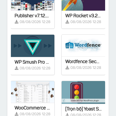
Publisher v7.12.0 – Magazine News Blog AMP – Full Demos
WP Rocket v3.23.1.1 – Cache Plugin for WordPress
08/08/2026 12:28
08/08/2026 12:28
Wordfence Security Premium v8.2.2 - [Activated]
WP Smush Pro v4.3.0 – [Activated]
08/08/2026 12:28
08/08/2026 12:28
WooCommerce Smart Manager Pro v8.95.0
[Trọn bộ] Yoast SEO Premium v28.2 - Full Extensions
08/08/2026 12:28
08/08/2026 12:28