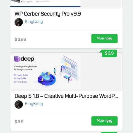
WP Cerber Security Pro v9.9
KingKong
Mua ngay
3.99
3.9
Deep 5.1.8 – Creative Multi-Purpose WordPress Theme
KingKong
Mua ngay
3.9