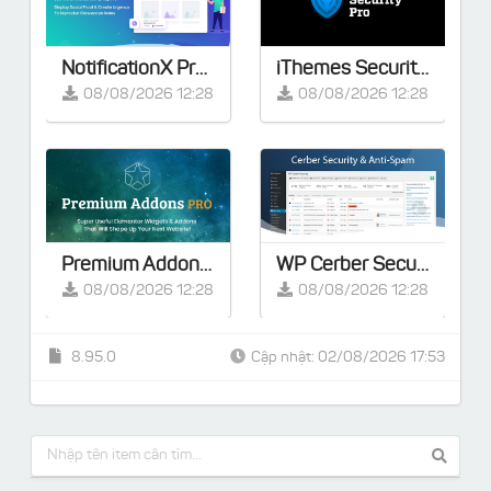
NotificationX Pro v3.1.5 – Giải pháp tiếp thị tốt nhất cho website WordPress của bạn
iThemes Security Pro v9.0.4
08/08/2026 12:28
08/08/2026 12:28
Premium Addons PRO for Elementor v2.9.57 [Activated]
WP Cerber Security Pro v9.9
08/08/2026 12:28
08/08/2026 12:28
8.95.0
Cập nhật: 02/08/2026 17:53