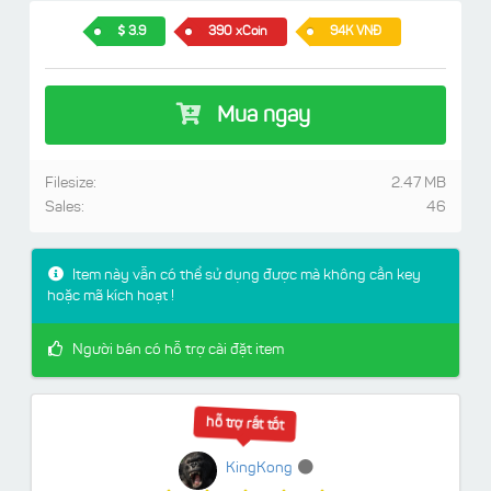
3.9
390 xCoin
94K VNĐ
Mua ngay
Filesize:
2.47 MB
Sales:
46
Item này vẫn có thể sử dụng được mà không cần key
hoặc mã kích hoạt !
Người bán có hỗ trợ cài đặt item
hỗ trợ rất tốt
KingKong