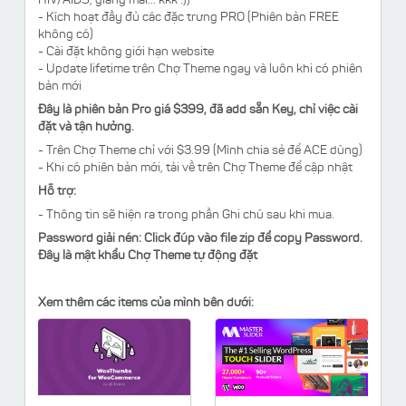
HIV/AIDS, giang mai... kkk :))
- Kích hoạt đầy đủ các đặc trưng PRO (Phiên bản FREE
không có)
- Cài đặt không giới hạn website
- Update lifetime trên Chợ Theme ngay và luôn khi có phiên
bản mới
Đây là phiên bản Pro giá $399, đã add sẵn Key, chỉ việc cài
đặt và tận hưởng.
- Trên Chợ Theme chỉ với $3.99 (Mình chia sẻ để ACE dùng)
- Khi có phiên bản mới, tải về trên Chợ Theme để cập nhật
Hỗ trợ:
- Thông tin sẽ hiện ra trong phần Ghi chú sau khi mua.
Password giải nén: Click đúp vào file zip để copy Password.
Đây là mật khẩu Chợ Theme tự động đặt
Xem thêm các items của mình bên dưới: