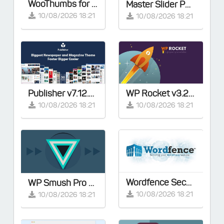
WooThumbs for WooCommerce v5.13.2
Master Slider PRO v3.7.7 - Touch Layer Slider WordPress Plugin
10/08/2026 18:21
10/08/2026 18:21
Publisher v7.12.0 – Magazine News Blog AMP – Full Demos
WP Rocket v3.23.2 – Cache Plugin for WordPress
10/08/2026 18:21
10/08/2026 18:21
Wordfence Security Premium v8.2.2 - [Activated]
WP Smush Pro v4.3.0 – [Activated]
10/08/2026 18:21
10/08/2026 18:21