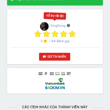
hỗ trợ rất tốt
KingKong
5
/
44 đánh giá
GỬI TIN NHẮN
CÁC ITEM KHÁC CỦA THÀNH VIÊN NÀY