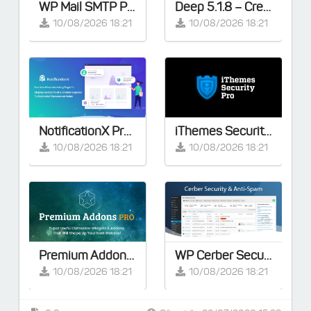
WP Mail SMTP Pro v4.9.0 - Khắc phục tất cả các vấn đề về WordPress không gửi được email
Deep 5.1.8 – Creative Multi-Purpose WordPress Theme
10/08/2026 18:21
10/08/2026 18:21
NotificationX Pro v3.1.5 – Giải pháp tiếp thị tốt nhất cho website WordPress của bạn
iThemes Security Pro v9.0.4
10/08/2026 18:21
10/08/2026 18:21
Premium Addons PRO for Elementor v2.9.57 [Activated]
WP Cerber Security Pro v9.9
10/08/2026 18:21
10/08/2026 18:21