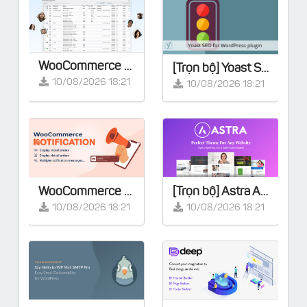
WooCommerce Smart Manager Pro v8.95.0
[Trọn bộ] Yoast SEO Premium v28.2 - Full Extensions
10/08/2026 18:21
10/08/2026 18:21
WooCommerce Notification | Boost Your Sales - Live Feed Sales - Recent Sales Popup - Upsells
[Trọn bộ] Astra Agency Bundle - Lifetime
10/08/2026 18:21
10/08/2026 18:21