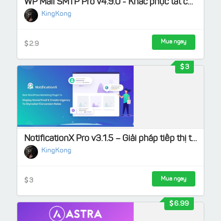
WP Mail SMTP Pro v4.9.0 - Khắc phục tất cả các vấn đề về WordPress không gửi được email
KingKong
Mua ngay
2.9
3
NotificationX Pro v3.1.5 – Giải pháp tiếp thị tốt nhất cho website WordPress của bạn
KingKong
Mua ngay
3
6.99