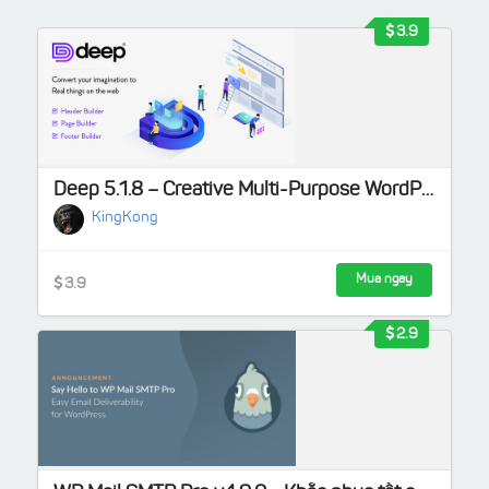
3.9
Deep 5.1.8 – Creative Multi-Purpose WordPress Theme
KingKong
Mua ngay
3.9
2.9