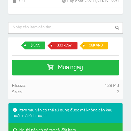
9.9
Cập nhật: 22/07/2026 15:29
3.99
399 xCoin
96K VNĐ
Mua ngay
Filesize:
1.29 MB
Sales:
2
Item này vẫn có thể sử dụng được mà không cần key
hoặc mã kích hoạt !
Người bán có hỗ trợ cài đặt item